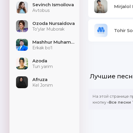
Sevinch Ismoilova
Mirjalol
Avtobus
Ozoda Nursaidova
To'ylar Muborak
Tohir So
Mashhur Muhammad
Erkak bo'l
Azoda
Tun yarim
Лучшие песн
Afruza
Kel Jonim
На этой странице 
кнопку «
Все песни 