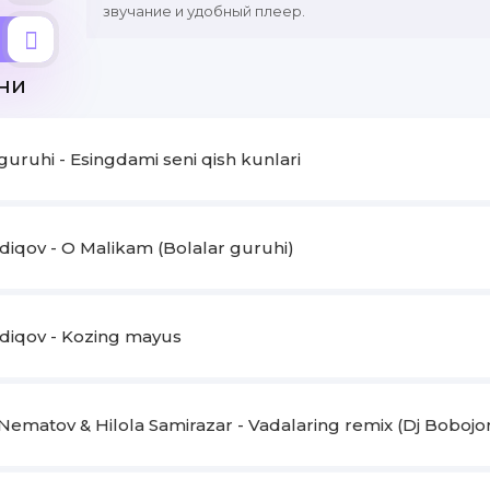
звучание и удобный плеер.
ни
guruhi - Esingdami seni qish kunlari
diqov - O Malikam (Bolalar guruhi)
odiqov - Kozing mayus
 Nematov & Hilola Samirazar - Vadalaring remix (Dj Bobojo