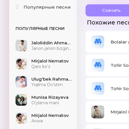
Популярные песни
Скачать
Похожие пес
ПОПУЛЯРНЫЕ ПЕСНИ
Bolalar 
Jaloliddin Ahmadaliyev
Janon janon bizginani sog'indilarmu
Mirjalol Nematov
Tohir So
Qaro ko'z
Ulug'bek Rahmatullayev
Yiqilma Do'stim
Tohir S
Munisa Rizayeva
O'ylama mani
Mirjalol
Mirjalol Nematov
Anora