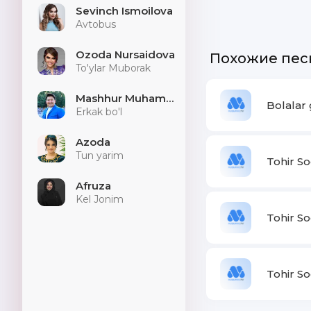
Sevinch Ismoilova
Avtobus
Ozoda Nursaidova
Похожие пес
To'ylar Muborak
Mashhur Muhammad
Bolalar 
Erkak bo'l
Azoda
Tun yarim
Tohir S
Afruza
Kel Jonim
Tohir So
Tohir So