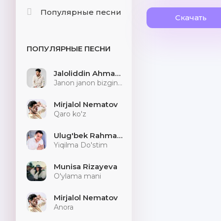
Популярные песни
Скачать
ПОПУЛЯРНЫЕ ПЕСНИ
Jaloliddin Ahmadaliyev
Janon janon bizginani sog'indilarmu
Mirjalol Nematov
Qaro ko'z
Ulug'bek Rahmatullayev
Yiqilma Do'stim
Munisa Rizayeva
O'ylama mani
Mirjalol Nematov
Anora