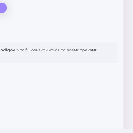
Sodiqov
. Чтобы ознакомиться со всеми треками
rim mulki menga)
slo))