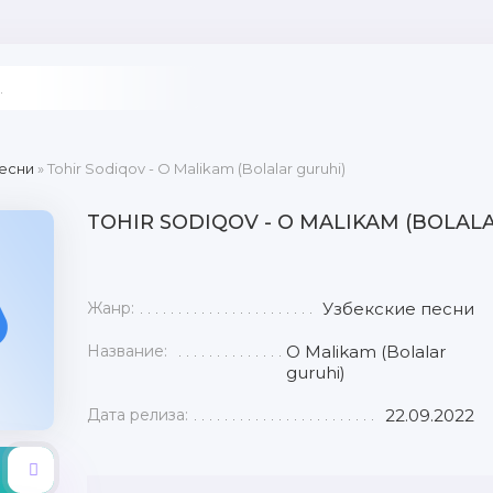
есни
» Tohir Sodiqov - O Malikam (Bolalar guruhi)
TOHIR SODIQOV - O MALIKAM (BOLAL
Жанр:
Узбекские песни
Название:
O Malikam (Bolalar
guruhi)
Дата релиза:
22.09.2022