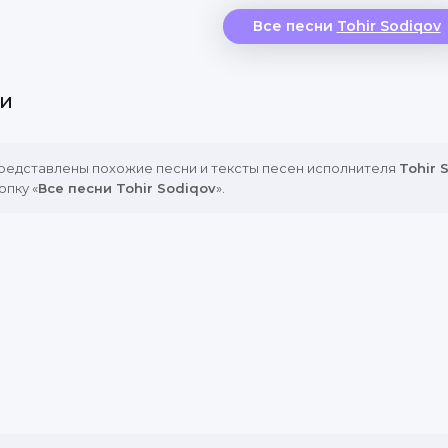
Все песни
Tohir Sodiqov
Yugur oshiq, visolig’a,
Quloq solmay malomatga.
Malomatchi da’vo qilmas
и
Bunday sho`rlik qiyomatga.
представлены похожие песни и тексты песен исполнителя
Tohir 
Tushimda ko`rdim-u vasling,
опку «
Все песни Tohir Sodiqov
».
Shakar emdim dudog`ingdan.
Yotardik bir o`rinda, (sen)
Birga ajralmay quchog`ingdan.
Tushimda ko`rganim chindur, (Podshohning ya
Ki pok sevgimiz ham bo’lsin. (Kerak emas aslo (a
Yotay o’rnimda ham shunday,
Raqiblar o’rtanib o’lsin.
Men seni ko’rmay turib, (Faqat bersin u qizini)
Bilmas edim ishq dardini.