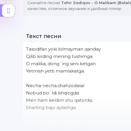
Скачайте песню
Tohir Sodiqov - O Malikam (Bolala
качестве, отличное звучание и удобный плеер.
Текст песни
Tasodifan yoki bilmayman qanday
Qilib kirding mening tushimga.
O malika, dong`ing seni ketgan
Yetmish yetti mamlakatga.
Necha-necha shahzodalar
Nobud bo`ldi ishqingda.
Men ham keldim shu qatorda,
Sharting bajo aylashga.
O malika, o malika, o malika,