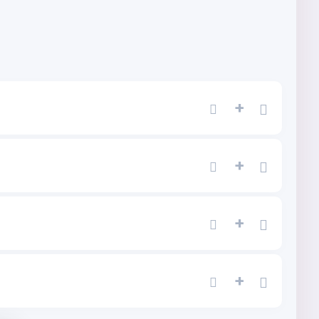
+
+
+
+