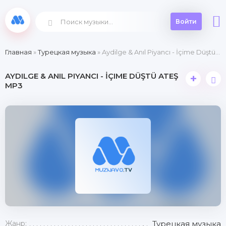
Войти
Главная
»
Турецкая музыка
» Aydilge & Anıl Piyancı - İçime Düştü Ateş
AYDILGE & ANIL PIYANCI - İÇIME DÜŞTÜ ATEŞ
+
MP3
Жанр:
Турецкая музыка