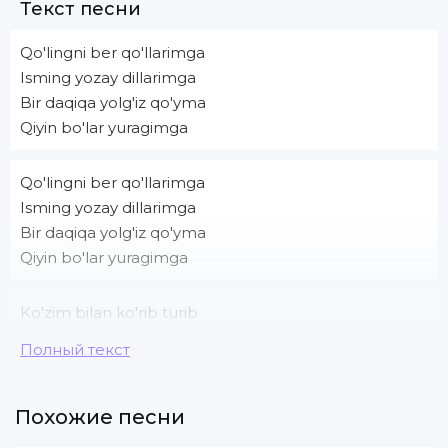
Текст песни
Qo'lingni ber qo'llarimga
Isming yozay dillarimga
Bir daqiqa yolg'iz qo'yma
Qiyin bo'lar yuragimga
Qo'lingni ber qo'llarimga
Isming yozay dillarimga
Bir daqiqa yolg'iz qo'yma
Qiyin bo'lar yuragimga
Ko'zim bilan ko'rib turib
So'zim bilan sevganimni
Полный текст
Aytaman qiynayverma
Yuragimni oldingidek xolatimga qaytaman
Похожие песни
Osmondagi yulduzlarni