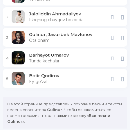
Jaloliddin Ahmadaliyev
2
Ishqning chayqov bozorida
Gulinur, Jasurbek Mavlonov
3
Ota onam
Barhayot Umarov
4
Tunda kechalar
Botir Qodirov
5
Ey go'zal
На этой странице представлены похожие песни и тексты
песен исполнителя
Gulinur
. Чтобы ознакомиться со
всеми треками автора, нажмите кнопку «
Все песни
Gulinur
».