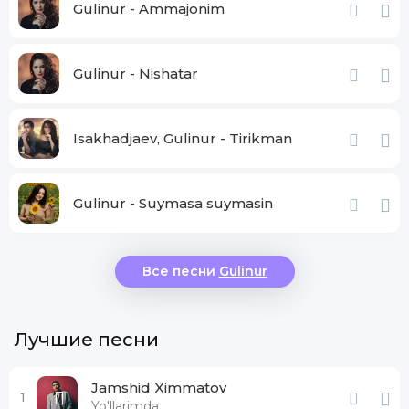
Gulinur - Ammajonim
Gulinur - Nishatar
Isakhadjaev, Gulinur - Tirikman
Gulinur - Suymasa suymasin
Все песни
Gulinur
Лучшие песни
Jamshid Ximmatov
1
Yo'llarimda