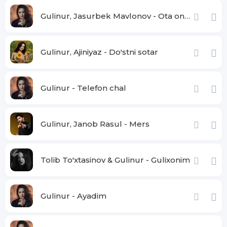
Qo'lim bilan tutolmasam netaman
Gulinur, Jasurbek Mavlonov - Ota onam
Vaziyatim qanday bo'lsayam
Baribir sening bilan ketaman
Gulinur, Ajiniyaz - Do'stni sotar
Ko'zim bilan ko'rib turib
So'zim bilan sevganimni
Gulinur - Telefon chal
Aytaman qiynayverma
Yuragimni oldingidek xolatimga qaytaman
Gulinur, Janob Rasul - Mers
Osmondagi yulduzlarni
Qo'lim bilan tutolmasam netaman
Vaziyatim qanday bo'lsayam
Tolib To'xtasinov & Gulinur - Gulixonim
Baribir sening bilan ketaman
Gulinur - Ayadim