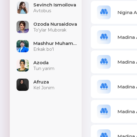
Sevinch Ismoilova
Avtobus
Nigina 
Ozoda Nursaidova
To'ylar Muborak
Madina 
Mashhur Muhammad
Erkak bo'l
Madina 
Azoda
Tun yarim
Afruza
Madina A
Kel Jonim
Madina 
Madina 