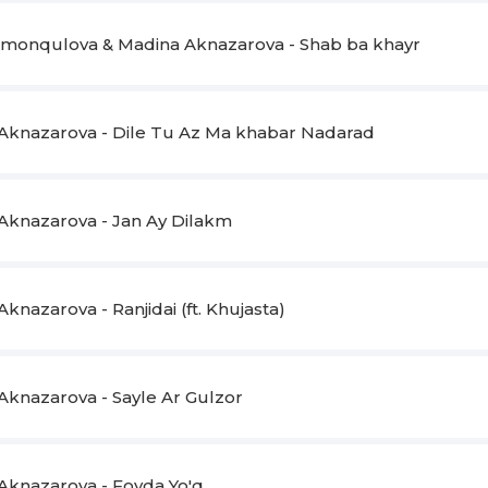
Amonqulova & Madina Aknazarova - Shab ba khayr
Aknazarova - Dile Tu Az Ma khabar Nadarad
Aknazarova - Jan Ay Dilakm
knazarova - Ranjidai (ft. Khujasta)
Aknazarova - Sayle Ar Gulzor
Aknazarova - Foyda Yo'q