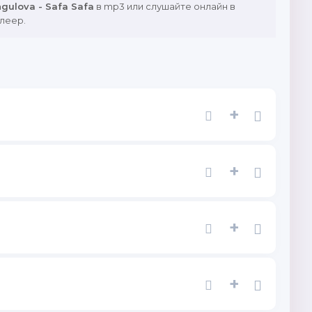
gulova - Safa Safa
в mp3 или слушайте онлайн в
леер.
+
+
+
+