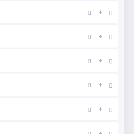
+
+
+
+
+
+