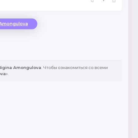
 Amongulova
Nigina Amongulova
. Чтобы ознакомиться со всеми
ova
».