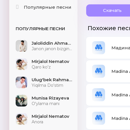
Популярные песни
Скачать
Похожие пес
ПОПУЛЯРНЫЕ ПЕСНИ
Jaloliddin Ahmadaliyev
Мадина
Janon janon bizginani sog'indilarmu
Mirjalol Nematov
Qaro ko'z
Madina 
Ulug'bek Rahmatullayev
Yiqilma Do'stim
Madina 
Munisa Rizayeva
O'ylama mani
Mirjalol Nematov
Madina 
Anora