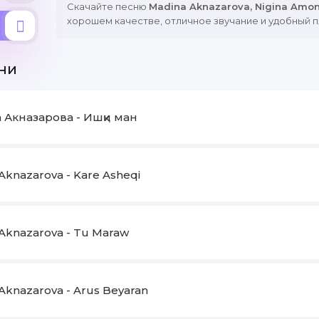
Скачайте песню
Madina Aknazarova, Nigina Amon
хорошем качестве, отличное звучание и удобный п
ни
 Акназарова - Ишқи ман
Aknazarova - Kare Asheqi
Aknazarova - Tu Maraw
Aknazarova - Arus Beyaran