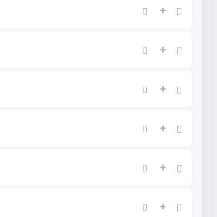
+
+
+
+
+
+