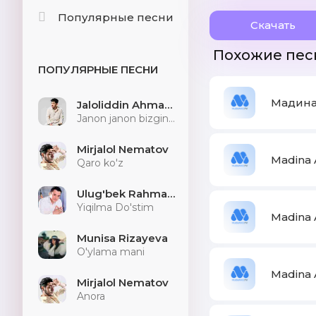
Популярные песни
Скачать
Похожие пес
ПОПУЛЯРНЫЕ ПЕСНИ
Мадина
Jaloliddin Ahmadaliyev
Janon janon bizginani sog'indilarmu
Mirjalol Nematov
Madina 
Qaro ko'z
Ulug'bek Rahmatullayev
Yiqilma Do'stim
Madina 
Munisa Rizayeva
O'ylama mani
Madina 
Mirjalol Nematov
Anora