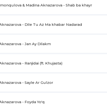
Amonqulova & Madina Aknazarova - Shab ba khayr
Aknazarova - Dile Tu Az Ma khabar Nadarad
Aknazarova - Jan Ay Dilakm
knazarova - Ranjidai (ft. Khujasta)
Aknazarova - Sayle Ar Gulzor
Aknazarova - Foyda Yo'q