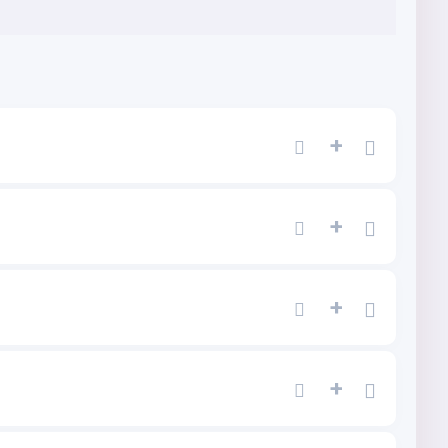
+
+
+
+