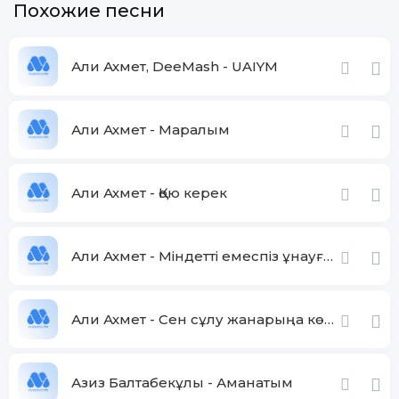
Похожие песни
Али Ахмет, DeeMash - UAIYM
Али Ахмет - Маралым
Али Ахмет - Қою керек
Али Ахмет - Міндетті емеспіз ұнауға ұнасақ болды біз құдайға
Али Ахмет - Сен сұлу жанарыңа көзімді алмай қарадымда
Азиз Балтабекұлы - Аманатым