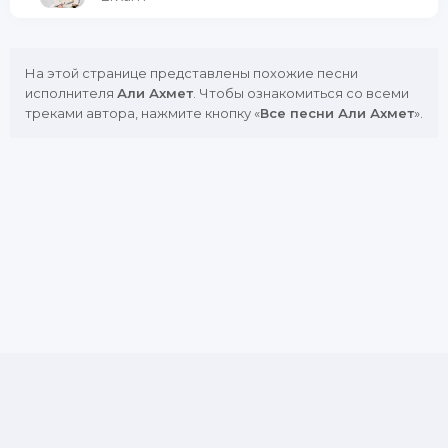
На этой странице представлены похожие песни
исполнителя
Али Ахмет
. Чтобы ознакомиться со всеми
треками автора, нажмите кнопку «
Все песни Али Ахмет
».
DMCA
Copyright Policy
Обратная связь
Почта для жалоб и предложений: admin@muznavo.tv
Все права защищены