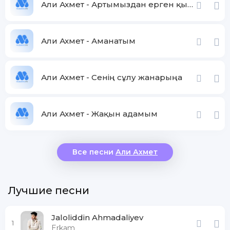
Али Ахмет - Артымыздан ерген қыбыр сыбырға
Али Ахмет - Аманатым
Али Ахмет - Сенің сұлу жанарыңа
Али Ахмет - Жақын адамым
Все песни
Али Ахмет
Лучшие песни
Jaloliddin Ahmadaliyev
1
Erkam