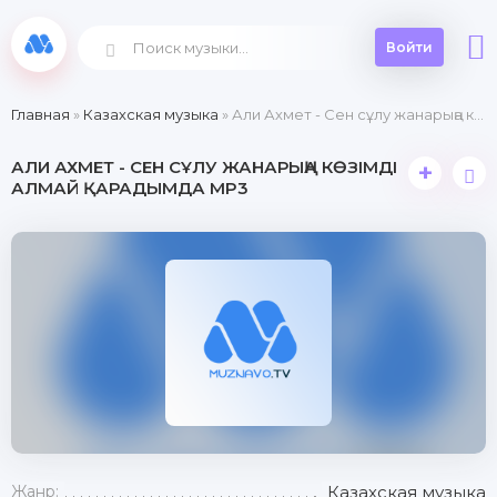
Войти
Главная
»
Казахская музыка
» Али Ахмет - Сен сұлу жанарыңа көзімді алмай қарадымда
АЛИ АХМЕТ - СЕН СҰЛУ ЖАНАРЫҢА КӨЗІМДІ
+
АЛМАЙ ҚАРАДЫМДА MP3
Жанр:
Казахская музыка