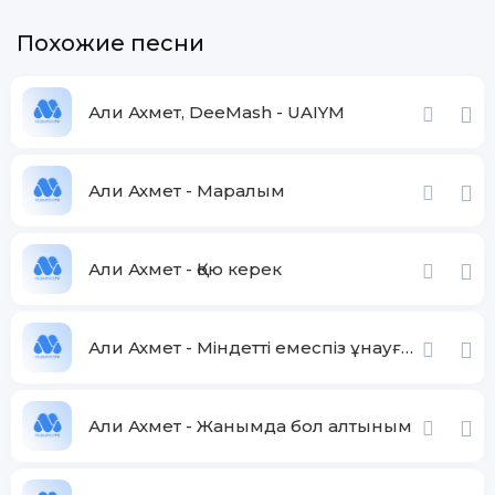
Похожие песни
Али Ахмет, DeeMash - UAIYM
Али Ахмет - Маралым
Али Ахмет - Қою керек
Али Ахмет - Міндетті емеспіз ұнауға ұнасақ болды біз құдайға
Али Ахмет - Жанымда бол алтыным