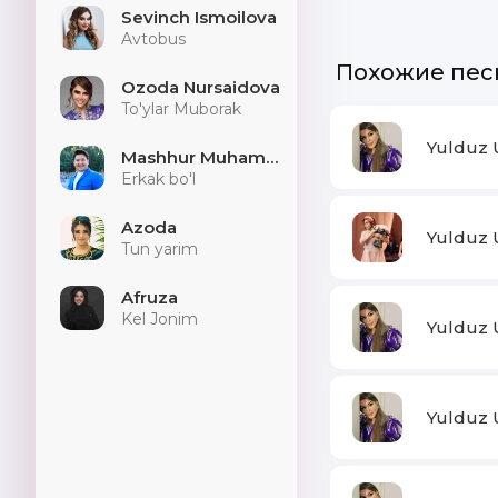
Sevinch Ismoilova
Avtobus
Похожие пес
Ozoda Nursaidova
To'ylar Muborak
Yulduz 
Mashhur Muhammad
Erkak bo'l
Azoda
Yulduz 
Tun yarim
Afruza
Kel Jonim
Yulduz 
Yulduz 