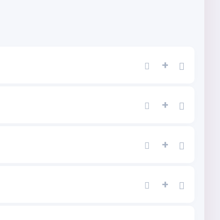
+
+
+
+