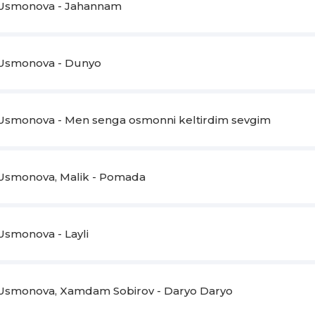
Usmonova - Jahannam
Mayli mensiz jonim
Usmonova - Dunyo
Baxtli bo'larsan
Usmonova - Men senga osmonni keltirdim sevgim
Qadrim bilganingda
Hali ko'rarsan
Usmonova, Malik - Pomada
Usmonova - Layli
Usmonova, Xamdam Sobirov - Daryo Daryo