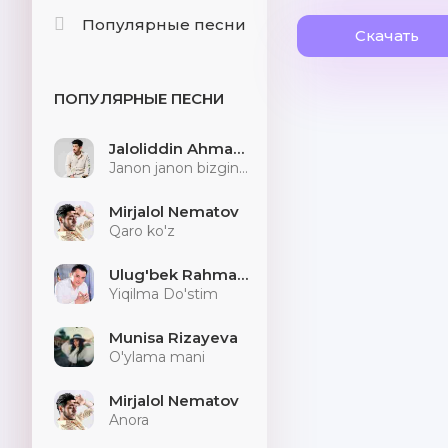
Популярные песни
Скачать
ПОПУЛЯРНЫЕ ПЕСНИ
Jaloliddin Ahmadaliyev
Janon janon bizginani sog'indilarmu
Mirjalol Nematov
Qaro ko'z
Ulug'bek Rahmatullayev
Yiqilma Do'stim
Munisa Rizayeva
O'ylama mani
Mirjalol Nematov
Anora