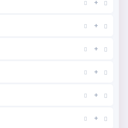
+
+
+
+
+
+