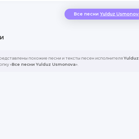
Все песни
Yulduz Usmonov
и
представлены похожие песни и тексты песен исполнителя
Yuldu
опку «
Все песни Yulduz Usmonova
».