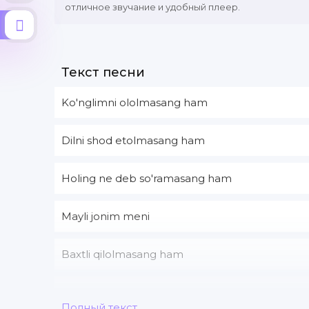
отличное звучание и удобный плеер.
Текст песни
Ko'nglimni ololmasang ham
Dilni shod etolmasang ham
Holing ne deb so'ramasang ham
Mayli jonim meni
Baxtli qilolmasang ham
Полный текст