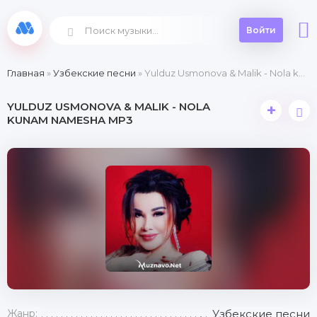
Войти
Главная
»
Узбекские песни
» Yulduz Usmonova & Malik - Nola kunam namesha
YULDUZ USMONOVA & MALIK - NOLA
+
KUNAM NAMESHA MP3
Жанр:
Узбекские песни