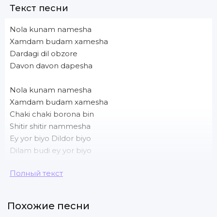
Текст песни
Nola kunam namesha
Xamdam budam xamesha
Dardagi dil obzore
Davon davon dapesha
Nola kunam namesha
Xamdam budam xamesha
Chaki chaki borona bin
Shitir shitir nammesha
Ey yor biyo Dildor biyo
Dilam budi ey yor biyo
Полный текст
Похожие песни