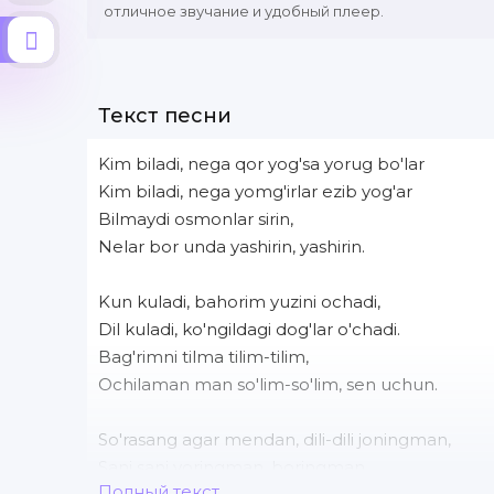
отличное звучание и удобный плеер.
Текст песни
Kim biladi, nega qor yog'sa yorug bo'lar
Kim biladi, nega yomg'irlar ezib yog'ar
Bilmaydi osmonlar sirin,
Nelar bor unda yashirin, yashirin.
Kun kuladi, bahorim yuzini ochadi,
Dil kuladi, ko'ngildagi dog'lar o'chadi.
Bag'rimni tilma tilim-tilim,
Ochilaman man so'lim-so'lim, sen uchun.
So'rasang agar mendan, dili-dili joningman,
Sani sani yoringman, boringman.
Полный текст