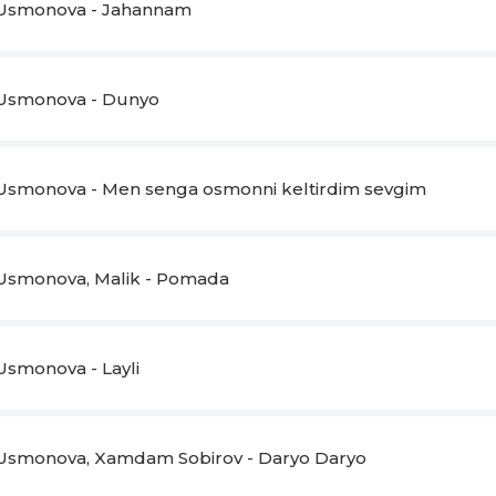
Usmonova - Jahannam
Usmonova - Dunyo
Usmonova - Men senga osmonni keltirdim sevgim
Usmonova, Malik - Pomada
Usmonova - Layli
Usmonova, Xamdam Sobirov - Daryo Daryo