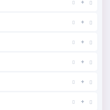
+
+
+
+
+
+