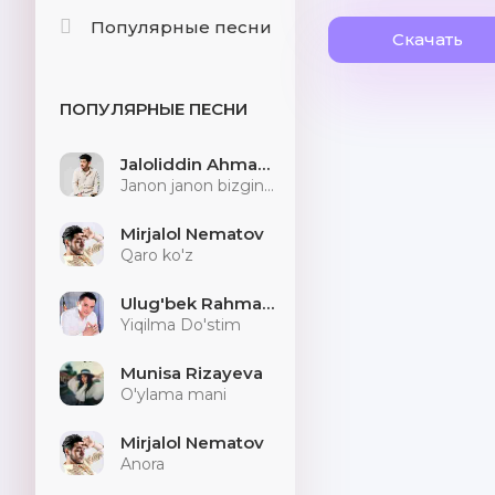
Популярные песни
Скачать
ПОПУЛЯРНЫЕ ПЕСНИ
Jaloliddin Ahmadaliyev
Janon janon bizginani sog'indilarmu
Mirjalol Nematov
Qaro ko'z
Ulug'bek Rahmatullayev
Yiqilma Do'stim
Munisa Rizayeva
O'ylama mani
Mirjalol Nematov
Anora