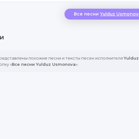
Все песни
Yulduz Usmonov
и
представлены похожие песни и тексты песен исполнителя
Yuldu
опку «
Все песни Yulduz Usmonova
».