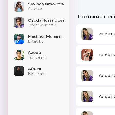
Sevinch Ismoilova
Avtobus
Похожие пес
Ozoda Nursaidova
To'ylar Muborak
Yulduz 
Mashhur Muhammad
Erkak bo'l
Azoda
Yulduz 
Tun yarim
Afruza
Kel Jonim
Yulduz 
Yulduz 