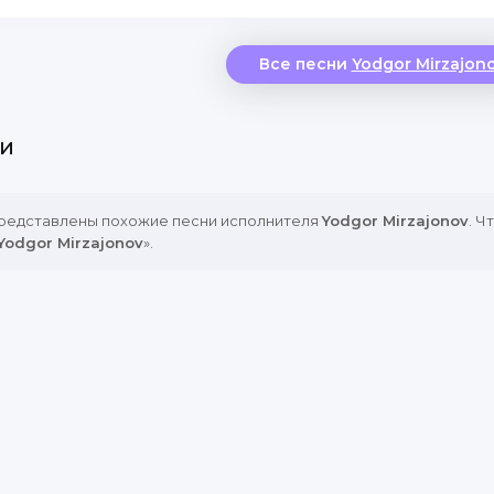
Все песни
Yodgor Mirzajon
и
представлены похожие песни исполнителя
Yodgor Mirzajonov
. Ч
Yodgor Mirzajonov
».