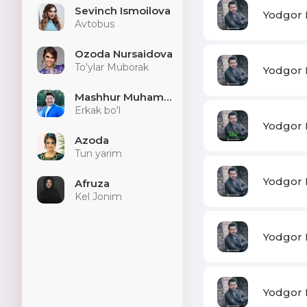
Sevinch Ismoilova
Yodgor 
Avtobus
Ozoda Nursaidova
To'ylar Muborak
Yodgor 
Mashhur Muhammad
Erkak bo'l
Yodgor M
Azoda
Tun yarim
Yodgor M
Afruza
Kel Jonim
Yodgor 
Yodgor 