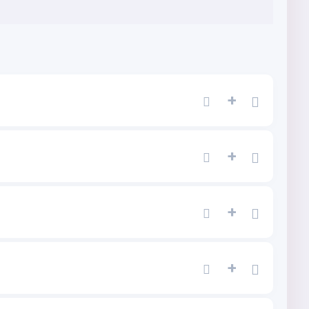
+
+
+
+