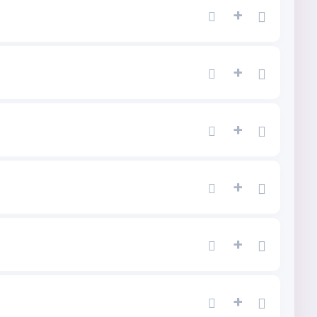
+
+
+
+
+
+