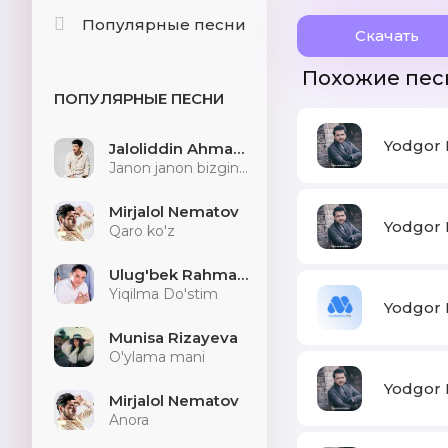
Популярные песни
Скачать
Похожие пес
ПОПУЛЯРНЫЕ ПЕСНИ
Yodgor M
Jaloliddin Ahmadaliyev
Janon janon bizginani sog'indilarmu
Mirjalol Nematov
Yodgor M
Qaro ko'z
Ulug'bek Rahmatullayev
Yiqilma Do'stim
Yodgor 
Munisa Rizayeva
O'ylama mani
Yodgor 
Mirjalol Nematov
Anora