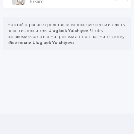
Erkam
На этой странице представлены похожие песни и тексты
песен исполнителя
Ulug'bek Yulchiyev
. Чтобы
ознакомиться со всеми треками автора, нажмите кнопку
«
Все песни Ulug'bek Yulchiyev
».
DMCA
Copyright Policy
Обратная связь