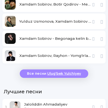
Xamdam Sobirov, Botir Qodirov - Menga qara lola
Yulduz Usmonova, Xamdam Sobirov - Daryo Daryo
Xamdam Sobirov - Begonaga kelin bo'lding
Xamdam Sobirov, Rayhon - Yomg'irlarda
Все песни
Ulug'bek Yulchiyev
Лучшие песни
Jaloliddin Ahmadaliyev
1