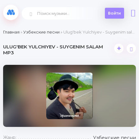
Войти
Главная
»
Узбекские песни
» Ulug'bek Yulchiyev - Suygenim salam
ULUG'BEK YULCHIYEV - SUYGENIM SALAM
+
MP3
Жанр:
Узбекские песни