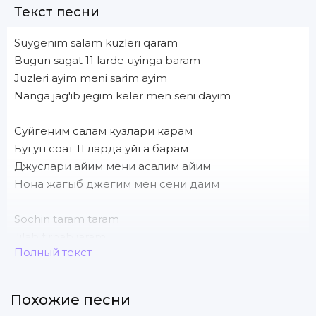
Текст песни
Suygenim salam kuzleri qaram
Bugun sagat 11 larde uyinga baram
Juzleri ayim meni sarim ayim
Nanga jag'ib jegim keler men seni dayim
Суйгеним салам кузлари карам
Бугун соат 11 ларда уйга барам
Джуслари айим мени асалим айим
Нона жагыб джегим мен сени даим
Sochin taram taram
Jilab tirnab jaram
Полный текст
Men senga aytdimgoy 11 larda baram
Qoyshi qoyshi qoyshi qoyshi
Похожие песни