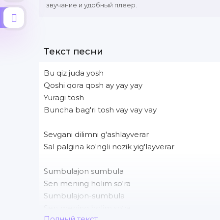
звучание и удобный плеер.
Текст песни
Bu qiz juda yosh
Qoshi qora qosh ay yay yay
Yuragi tosh
Buncha bag'ri tosh vay vay vay
Sevgani dilimni g'ashlayverar
Sal palgina ko'ngli nozik yig'layverar
Sumbulajon sumbula
Sen mening holim so‘ra
Sumbulajon-sumbula
Sen mening holim so‘ra
Полный текст