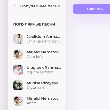
Популярные песни
Скачать
ПОПУЛЯРНЫЕ ПЕСНИ
Jaloliddin Ahmadaliyev
Janon janon bizginani sog'indilarmu
Mirjalol Nematov
Qaro ko'z
Ulug'bek Rahmatullayev
Yiqilma Do'stim
Munisa Rizayeva
O'ylama mani
Mirjalol Nematov
Anora