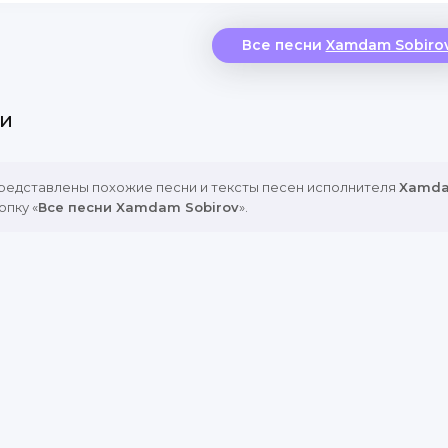
Sumbulajon-sumbula
Sen mening holim so‘ra
Все песни
Xamdam Sobiro
Sumbulajon-sumbula
Sen mening holim so‘ra
и
Holim zabun aylagan
O‘shal sayroq bulbula
Holim zabun aylagan
представлены похожие песни и тексты песен исполнителя
Xamda
O‘shal sayroq bulbula
опку «
Все песни Xamdam Sobirov
».