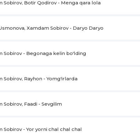
Sumbulajon-sumbula
Sobirov, Botir Qodirov - Menga qara lola
Sen mening holim so‘ra
Holim zabun aylagan
Usmonova, Xamdam Sobirov - Daryo Daryo
O‘shal sayroq bulbula
Holim zabun aylagan
O‘shal sayroq bulbula
Sobirov - Begonaga kelin bo'lding
Yig'loqqina ayyor ekan
Bilmabmana
Sobirov, Rayhon - Yomg'irlarda
Esim qursin
Gullar olib kelmabmana
Yangi ko'ylak olgan ekan
Sobirov, Faadi - Sevgilim
Ko'rmabmana
Ko'ngil uchun bitta
Maqtab qo'ymabmana
obirov - Yor yorni chal chal chal