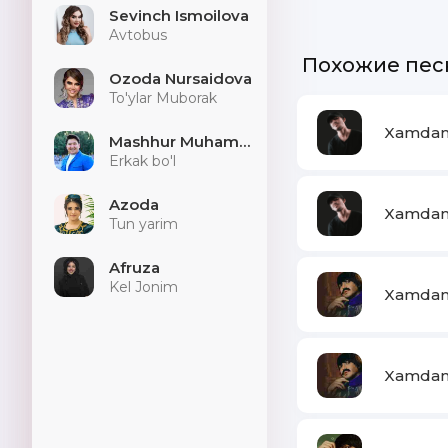
Sevinch Ismoilova
Avtobus
Похожие пес
Ozoda Nursaidova
To'ylar Muborak
Xamdam 
Mashhur Muhammad
Erkak bo'l
Azoda
Xamdam 
Tun yarim
Afruza
Kel Jonim
Xamdam 
Xamdam 