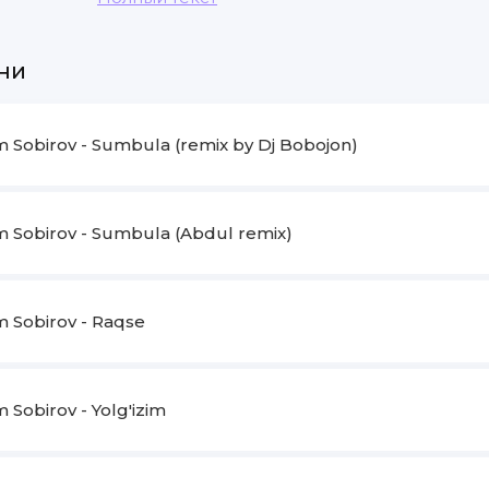
Holim zabun aylagan
O‘shal sayroq bulbula
ни
Holim zabun aylagan
O‘shal sayroq bulbula
Sobirov - Sumbula (remix by Dj Bobojon)
Ko'k choy ichay
Pishakchamning qo'lchasidan
Va'da berib chiqolmadi
Sobirov - Sumbula (Abdul remix)
Uychasidan
Devonadek o'tib qaytdim
Sobirov - Raqse
Ko'chasidan
O'pgim kelar
Oppoqqina yuzchasidan
Sobirov - Yolg'izim
Sumbulajon sumbula
Sen mening holim so‘ra