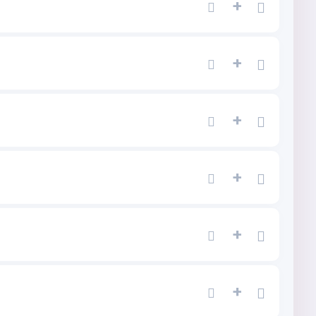
+
+
+
+
+
+