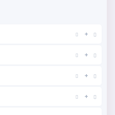
+
+
+
+