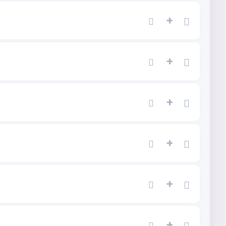
+
+
+
+
+
+