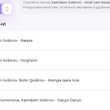
Скачайте песню
Xamdam Sobirov - Endi sen Haq
в хорошем качестве, отличное звучание и удобный
ни
Sobirov - Raqse
Sobirov - Yolg'izim
Sobirov, Botir Qodirov - Menga qara lola
Usmonova, Xamdam Sobirov - Daryo Daryo