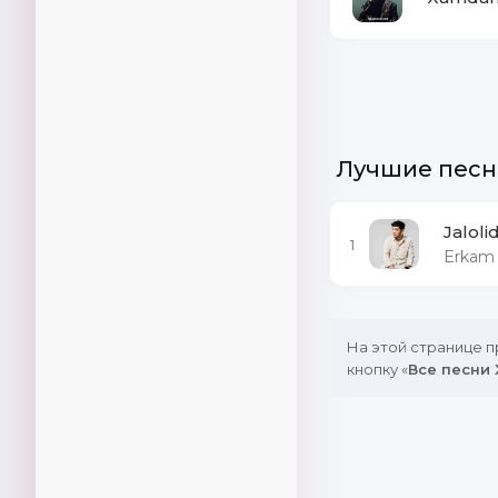
Лучшие песн
Jaloli
1
Erkam
На этой странице 
кнопку «
Все песни