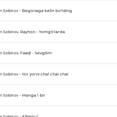
Sobirov - Begonaga kelin bo'lding
Sobirov, Rayhon - Yomg'irlarda
Sobirov, Faadi - Sevgilim
obirov - Yor yorni chal chal chal
Sobirov - Manga 1 bir
Sobirov - Altingul