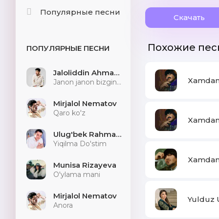
Популярные песни
Скачать
Похожие пес
ПОПУЛЯРНЫЕ ПЕСНИ
Jaloliddin Ahmadaliyev
Xamdam 
Janon janon bizginani sog'indilarmu
Mirjalol Nematov
Qaro ko'z
Xamdam 
Ulug'bek Rahmatullayev
Yiqilma Do'stim
Xamdam 
Munisa Rizayeva
O'ylama mani
Mirjalol Nematov
Yulduz 
Anora