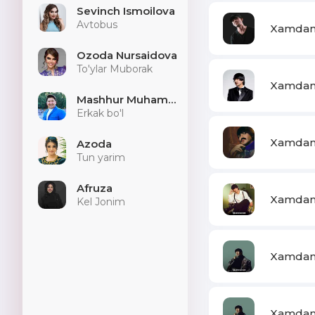
Sevinch Ismoilova
Avtobus
Xamdam 
Ozoda Nursaidova
To'ylar Muborak
Xamdam 
Mashhur Muhammad
Erkak bo'l
Xamdam 
Azoda
Tun yarim
Afruza
Xamdam S
Kel Jonim
Xamdam 
Xamdam 