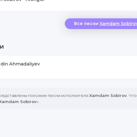
Все песни
Xamdam Sobiro
и
ddin Ahmadaliyev
представлены похожие песни исполнителя
Xamdam Sobirov
. Чт
 Xamdam Sobirov
».