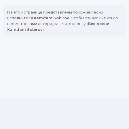
На этой странице представлены похожие песни
исполнителя
Xamdam Sobirov
. Чтобы ознакомиться со
всеми треками автора, нажмите кнопку «
Все песни
Xamdam Sobirov
».
DMCA
Copyright Policy
Обратная связь
Почта для жалоб и предложений: admin@muznavo.tv
Все права защищены