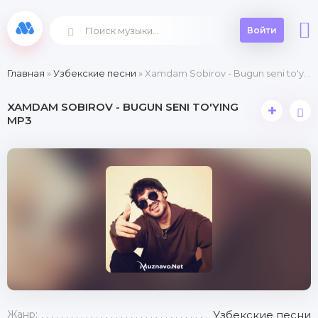
Войти
Главная
»
Узбекские песни
» Xamdam Sobirov - Bugun seni to'ying
XAMDAM SOBIROV - BUGUN SENI TO'YING
+
MP3
Жанр:
Узбекские песни