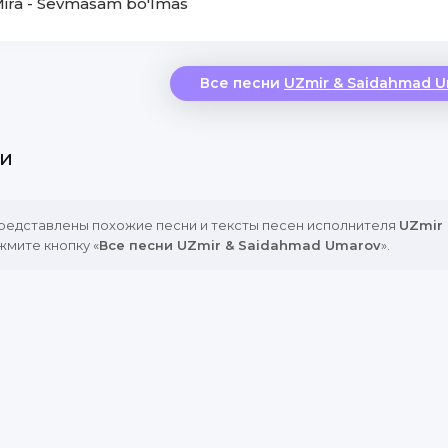
Mira - Sevmasam bo'lmas
Все песни
UZmir & Saidahmad 
и
представлены похожие песни и тексты песен исполнителя
UZmir
жмите кнопку «
Все песни UZmir & Saidahmad Umarov
».