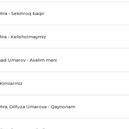
Nega gapimga kirmaysan
Meni deb nega sochingni yulmaysan
ira - Sekinroq baqir
Sen o'zingdan ko'rginda
Uylanib ketaman arazingni qo'yginda
ira - Kelisholmaymiz
Mani borimga ko'nginda
Toshkentda yolg'izman
ad Umarov - Asalim mani
 Kimlarmiz
Mira, Dilfuza Umarova - Qaynonam