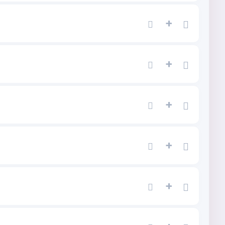
+
+
+
+
+