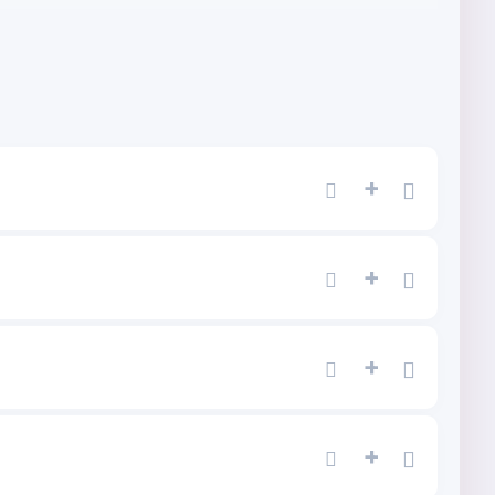
+
+
+
+