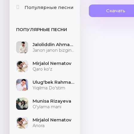
Популярные песни
Скачать
ПОПУЛЯРНЫЕ ПЕСНИ
Jaloliddin Ahmadaliyev
Janon janon bizginani sog'indilarmu
Mirjalol Nematov
Qaro ko'z
Ulug'bek Rahmatullayev
Yiqilma Do'stim
Munisa Rizayeva
O'ylama mani
Mirjalol Nematov
Anora