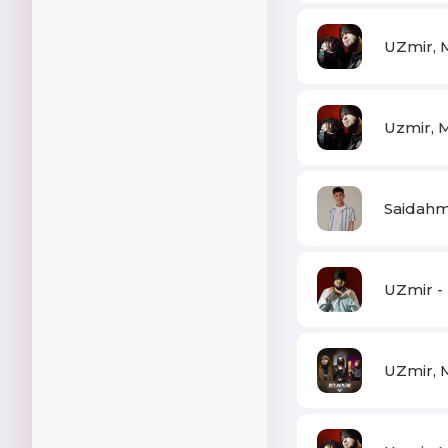
UZmir, M
Uzmir, M
Saidahm
UZmir -
UZmir, 