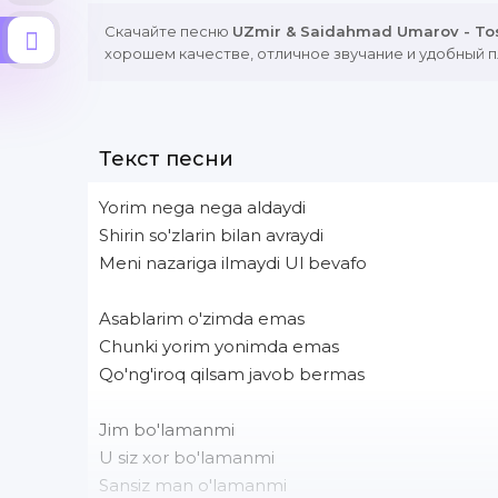
Скачайте песню
UZmir & Saidahmad Umarov - To
хорошем качестве, отличное звучание и удобный п
Текст песни
Yorim nega nega aldaydi
Shirin so'zlarin bilan avraydi
Meni nazariga ilmaydi Ul bevafo
Asablarim o'zimda emas
Chunki yorim yonimda emas
Qo'ng'iroq qilsam javob bermas
Jim bo'lamanmi
U siz xor bo'lamanmi
Sansiz man o'lamanmi