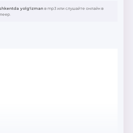
shkentda yolg'izman
в mp3 или слушайте онлайн в
леер.