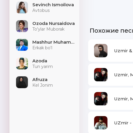
Sevinch Ismoilova
Avtobus
Ozoda Nursaidova
To'ylar Muborak
Похожие пес
Mashhur Muhammad
Erkak bo'l
Uzmir &
Azoda
Tun yarim
Uzmir, M
Afruza
Kel Jonim
Uzmir, Mi
UZmir -