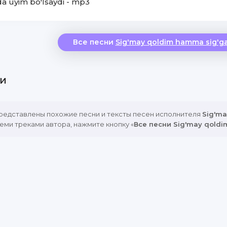
a uyim bo'lsaydi - mp3
Все песни
Sig'may qoldim hamma sig'g
и
представлены похожие песни и тексты песен исполнителя
Sig'ma
еми треками автора, нажмите кнопку «
Все песни Sig'may qold