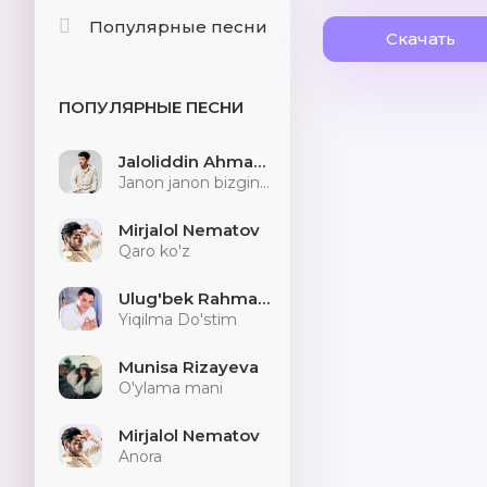
Популярные песни
Скачать
ПОПУЛЯРНЫЕ ПЕСНИ
Jaloliddin Ahmadaliyev
Janon janon bizginani sog'indilarmu
Mirjalol Nematov
Qaro ko'z
Ulug'bek Rahmatullayev
Yiqilma Do'stim
Munisa Rizayeva
O'ylama mani
Mirjalol Nematov
Anora