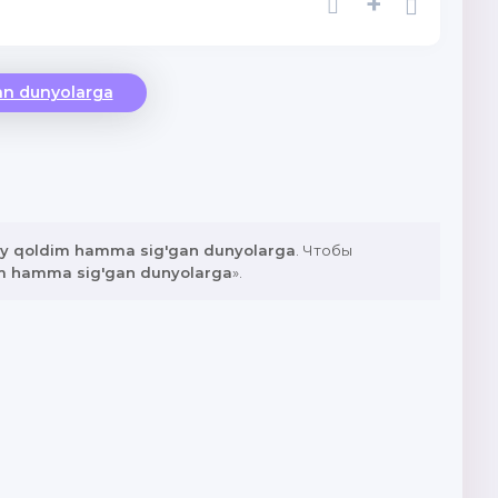
+
an dunyolarga
y qoldim hamma sig'gan dunyolarga
. Чтобы
im hamma sig'gan dunyolarga
».