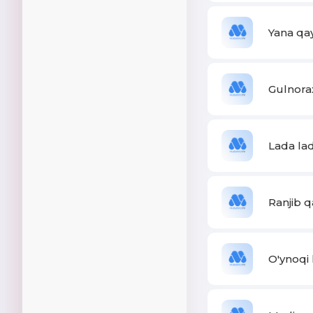
Yana qa
Gulnora
Lada la
Ranjib 
O'ynoqi 