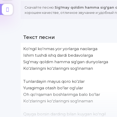
Скачайте песню
Sig'may qoldim hamma sig'gan 
хорошем качестве, отличное звучание и удобный п
Текст песни
Ko'ngil ko'nmas yor yorlarga naolarga
Ishim tushdi ishq dardi bedavolarga
Sig'may qoldim hamma sig'gan dunyolarga
Ko'zlaringni ko'zlaringni sog'inaman
Tunlardayin mayus qoro ko'zlar
Yuragimga otash bo'lar og'ular
Oh qo'rqaman boshlarimga balo bo'lar
Ko'zlaringni ko'zlaringni sog'inaman
Qayga borsin darding bilan kuygan ko'ngil