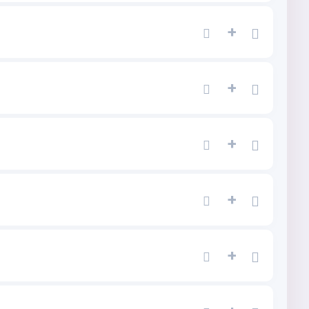
+
+
+
+
+