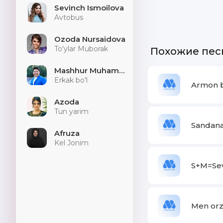
Sevinch Ismoilova
Avtobus
Ozoda Nursaidova
To'ylar Muborak
Похожие пес
Mashhur Muhammad
Erkak bo'l
Armon b
Azoda
Tun yarim
Sandan
Afruza
Kel Jonim
S+M=Sev
Men orz