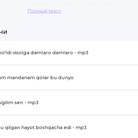
Ko'zlaringni jonidan ham sevgan ko'ngil
Полный текст
Hijronlar azobiga to'ygan ko'ngil
Ko'zlaringni ko'zlaringni sog'inaman
ни
o'ldi visolga damlaro damlaro - mp3
am mandanam qolar bu dunyo
gilim sen - mp3
u qilgan hayot boshqacha edi - mp3