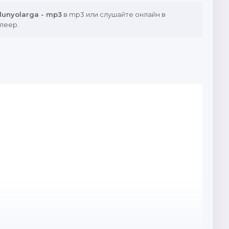
dunyolarga - mp3
в mp3 или слушайте онлайн в
леер.