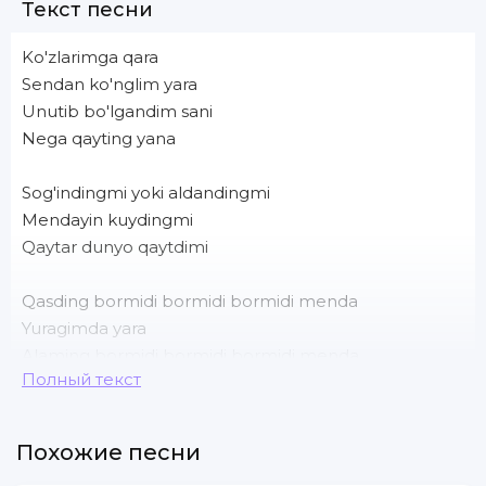
Текст песни
Ko'zlarimga qara
Sendan ko'nglim yara
Unutib bo'lgandim sani
Nega qayting yana
Sog'indingmi yoki aldandingmi
Mendayin kuydingmi
Qaytar dunyo qaytdimi
Qasding bormidi bormidi bormidi menda
Yuragimda yara
Alaming bormidi bormidi bormidi menda
Полный текст
Ko'zlarimga qara
O'yladim o'yladim o'yladim har kun
Aybim ne deya
Похожие песни