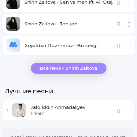
Shirin Zaitova - Sen va men (ft. Ali Otajonov)
Shirin Zaitova - Jon-jon
Xojiakbar Ruzmetov - Bu sevgi
Все песни
Shirin Zaitova
Лучшие песни
Jaloliddin Ahmadaliyev
1
Erkam