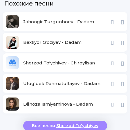
Похожие песни
Jahongir Turgunboev - Dadam
Baxtiyor G'oziyev - Dadam
Sherzod To'ychiyev - Chiroylisan
Ulug'bek Rahmatullayev - Dadam
Dilnoza Ismiyaminova - Dadam
Все песни
Sherzod To'ychiyev