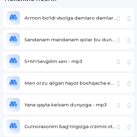
Begunoh bittadir u ham osmonda
Qo'lga chivin qo'ndi quvmoqqa yo'q jon
Chivinlar chumchuqlar yurgan jahonda
Armon bo'ldi visolga damlaro damlaro - mp3
Menga joy yo'qmidi onajon
Sandanam mandanam qolar bu dunyo
Garchand mungli qo'shiqlar aytdim
Garchand azob ko'rdim mudom bepoyon
Men hali dunyodan to'ygan yo'q edim
S+M=Sevgilim sen - mp3
Dunyo to'ydimikan mendan onajon
Men orzu qilgan hayot boshqacha edi - mp3
Yana qayta kelsam dunyoga - mp3
Gulnoraxonim bag'ringizga o'zimni otsam - mp3