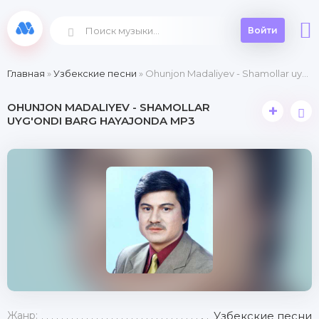
Войти
Главная
»
Узбекские песни
» Ohunjon Madaliyev - Shamollar uyg'ondi barg hayajonda
OHUNJON MADALIYEV - SHAMOLLAR
+
UYG'ONDI BARG HAYAJONDA MP3
Жанр:
Узбекские песни