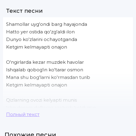
Текст песни
Shamollar uyg'ondi barg hayajonda
Hatto yer ostida qo'zg'aldi ilon
Dunyo ko'zlarini ochayotganda
Ketgim kelmayapti onajon
O'ngirlarda kezar muzdek havolar
Ishqalab qobog'in ko'tarar osmon
Mana shu bog'larni ko'rmasdan turib
Ketgim kelmayapti onajon
Qizlarning ovozi kelyapti munis
Ishq desam daftarga sachrab ketdi qon
Полный текст
Suymasa suymapti bir chiroyli qiz
Dunyoda qiz kammi onajon
Похожие песни