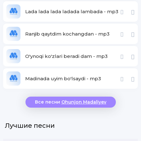
Lada lada lada ladada lambada - mp3
Ranjib qaytdim kochangdan - mp3
O'ynoqi ko'zlari beradi dam - mp3
Madinada uyim bo'lsaydi - mp3
Все песни
Ohunjon Madaliyev
Лучшие песни