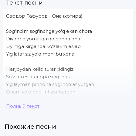
Текст песни
Сардор Гафуров - Она (хотира)
Sog'indim sog'inchga yo'q ekan chora
Diydor qiyomatga qolganda ona
Uyimga kirganda ko'zlarim eslab
Yig'latar siz yo'q meni bu xona
Har joydan kelib turar xidingiz
So'zlari eslatar opa singlingiz
Yig'layman pinhona sog'inchlar yutgan
Onam yo'q endi intizor kutgan
Полный текст
Har kecha tushimda bo'ling hamrohim
Roziman shu tushda uzilsin jonim
Yana bir vaslingiz ko'rmoqlik uchun
Похожие песни
Berardim o'ylamay tanamda jonim