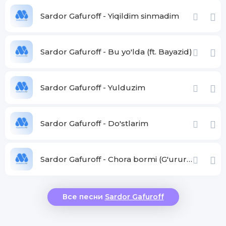
Tong sahar borarman qabring boshiga
Sardor Gafuroff - Yiqildim sinmadim
Yetmading ey ona, onang yoshiga
Qabringda o'sgan gulning qoshiga
Sardor Gafuroff - Bu yo'lda (ft. Bayazid)
Gullarchalik yoningda bo'lmadim ona
Sardor Gafuroff - Yulduzim
Sardor Gafuroff - Do'stlarim
Sardor Gafuroff - Chora bormi (G'ururlanma ojiz banda)
Все песни
Sardor Gafuroff