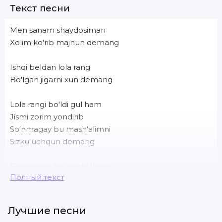
Текст песни
Men sanam shaydosiman
Xolim ko'rib majnun demang
Ishqi beldan lola rang
Bo'lgan jigarni xun demang
Lola rangi bo'ldi gul ham
Jismi zorim yondirib
So'nmagay bu mash'alimni
Sizku uchqun demang
So'nmagay bu mash'alimni
Полный текст
Sizku uchqun demang.
Лучшие песни