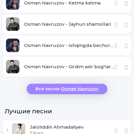
Osman Navruzov - Ketma ketma
Osman Navruzov - Jayhun shamollari
Osman Navruzov - Ishqingda bechoraman
Osman Navruzov - Girdim axir bog'larina otdim o'zim dog'larina
Все песни
Osman Navruzov
Лучшие песни
Jaloliddin Ahmadaliyev
1
Erkam