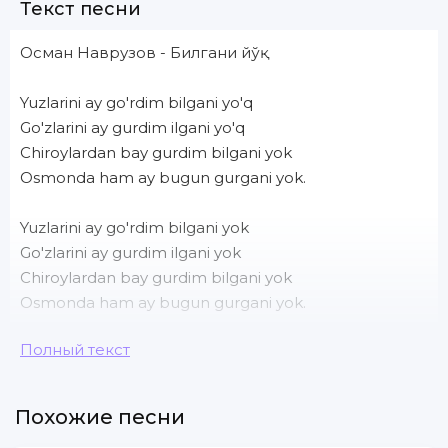
Текст песни
Осман Наврузов - Билгани йўқ
Yuzlarini ay go'rdim bilgani yo'q
Go'zlarini ay gurdim ilgani yo'q
Chiroylardan bay gurdim bilgani yok
Osmonda ham ay bugun gurgani yok.
Yuzlarini ay go'rdim bilgani yok
Go'zlarini ay gurdim ilgani yok
Chiroylardan bay gurdim bilgani yok
Osmonda ham ay bugun gurgani yok.
Полный текст
Yuzlari qirmizi alma
So'zlari dona dona dona
Yuzidagi tabi tabi xolmi
Похожие песни
Sevib qoldim mana ana ana