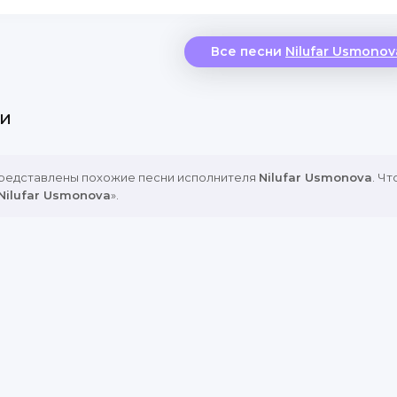
Все песни
Nilufar Usmonov
и
представлены похожие песни исполнителя
Nilufar Usmonova
. Ч
Nilufar Usmonova
».