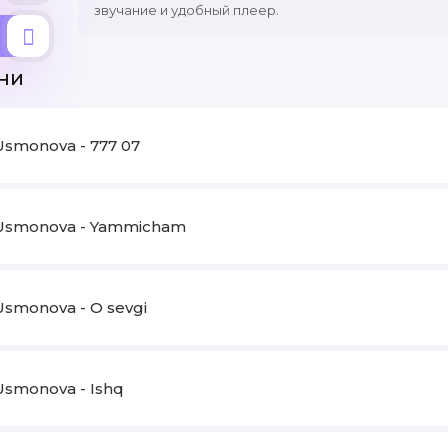
звучание и удобный плеер.
ни
 Usmonova - 777 07
 Usmonova - Yammicham
 Usmonova - O sevgi
 Usmonova - Ishq