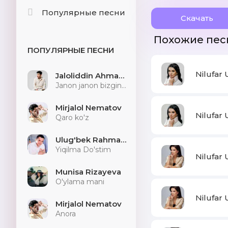
Популярные песни
Скачать
Похожие пес
ПОПУЛЯРНЫЕ ПЕСНИ
Nilufar
Jaloliddin Ahmadaliyev
Janon janon bizginani sog'indilarmu
Mirjalol Nematov
Nilufar
Qaro ko'z
Ulug'bek Rahmatullayev
Yiqilma Do'stim
Nilufar
Munisa Rizayeva
O'ylama mani
Nilufar
Mirjalol Nematov
Anora