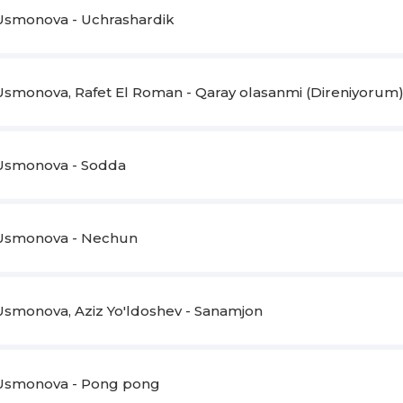
 Usmonova - Uchrashardik
 Usmonova, Rafet El Roman - Qaray olasanmi (Direniyorum
 Usmonova - Sodda
 Usmonova - Nechun
 Usmonova, Aziz Yo'ldoshev - Sanamjon
 Usmonova - Pong pong