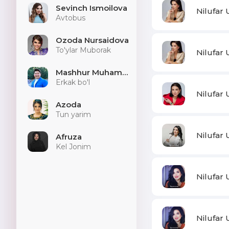
Sevinch Ismoilova
Nilufar
Avtobus
Ozoda Nursaidova
To'ylar Muborak
Nilufar
Mashhur Muhammad
Erkak bo'l
Nilufar
Azoda
Tun yarim
Nilufar
Afruza
Kel Jonim
Nilufar
Nilufar