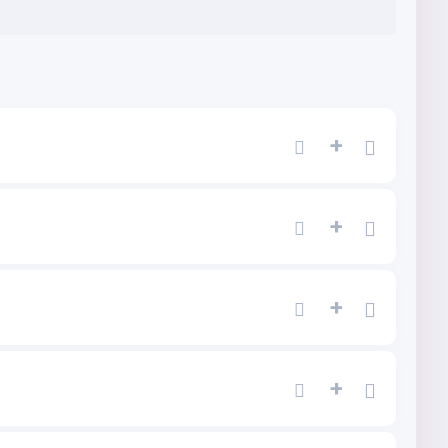
+
+
+
+