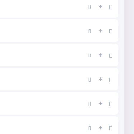
+
+
)
+
+
+
+