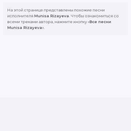
На этой странице представлены похожие песни
исполнителя
Munisa Rizayeva
. Чтобы ознакомиться со
всеми треками автора, нажмите кнопку «
Все песни
Munisa Rizayeva
».
DMCA
Copyright Policy
Обратная связь
Почта для жалоб и предложений: admin@muznavo.tv
Все права защищены