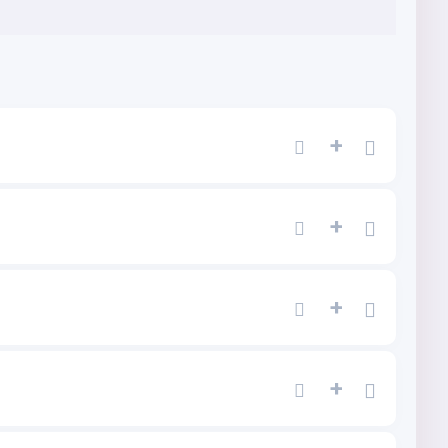
+
+
+
+