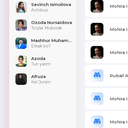
Sevinch Ismoilova
Mohira I
Avtobus
Ozoda Nursaidova
To'ylar Muborak
Mohira 
Mashhur Muhammad
Erkak bo'l
Mohira I
Azoda
Tun yarim
Rubail A
Afruza
Kel Jonim
Mohira I
Mohira I