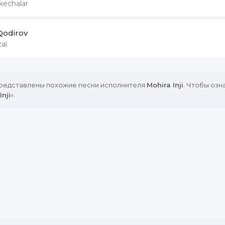
kechalar
Qodirov
al
представлены похожие песни исполнителя
Mohira Inji
. Чтобы озн
nji
».