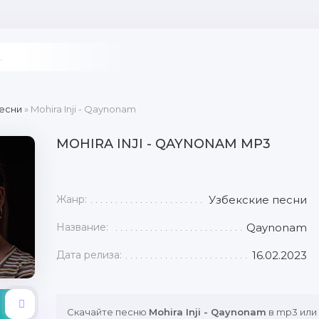
есни
» Mohira Inji - Qaynonam
MOHIRA INJI - QAYNONAM MP3
Жанр:
Узбекские песни
Название:
Qaynonam
Дата релиза:
16.02.2023
Скачайте песню
Mohira Inji - Qaynonam
в mp3 или