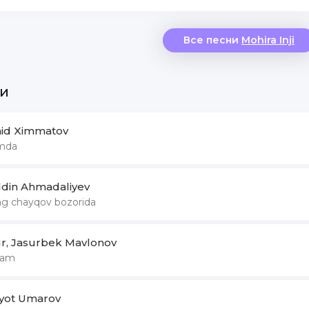
Все песни
Mohira Inji
и
id Ximmatov
imda
ddin Ahmadaliyev
ng chayqov bozorida
ur, Jasurbek Mavlonov
nam
yot Umarov