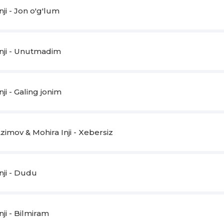
nji - Jon o'g'lum
Inji - Unutmadim
nji - Galing jonim
zimov & Mohira Inji - Xebersiz
nji - Dudu
nji - Bilmiram