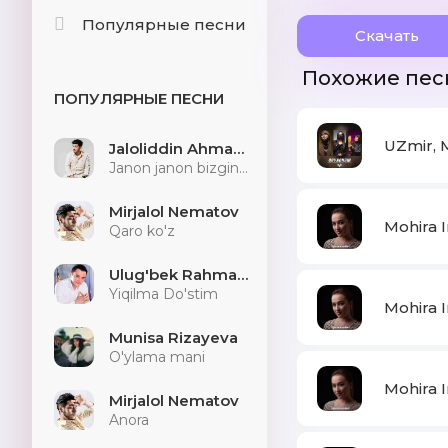
Популярные песни
Скачать
Похожие пес
ПОПУЛЯРНЫЕ ПЕСНИ
UZmir, 
Jaloliddin Ahmadaliyev
Janon janon bizginani sog'indilarmu
Mirjalol Nematov
Mohira In
Qaro ko'z
Ulug'bek Rahmatullayev
Yiqilma Do'stim
Mohira I
Munisa Rizayeva
O'ylama mani
Mohira I
Mirjalol Nematov
Anora