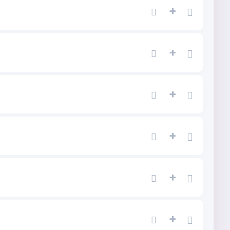
+
+
+
+
+
+