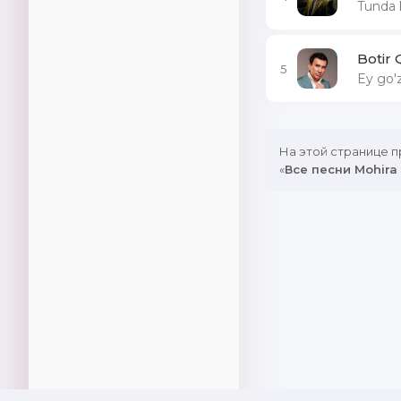
Tunda 
Botir 
5
Ey go'z
На этой странице 
«
Все песни Mohira I