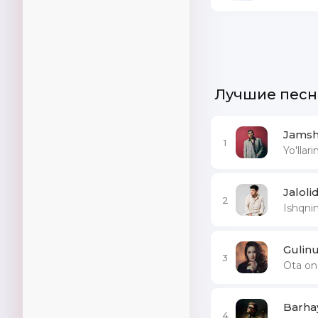
Лучшие песн
Jamsh
1
Yo'llar
Jaloli
2
Ishqni
Gulin
3
Ota o
Barha
4