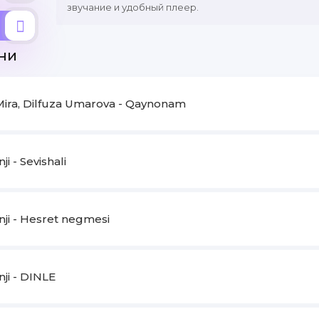
звучание и удобный плеер.
ни
Mira, Dilfuza Umarova - Qaynonam
ji - Sevishali
nji - Hesret negmesi
nji - DINLE