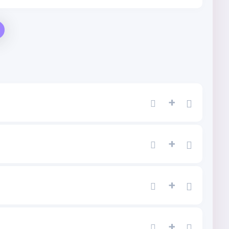
+
+
+
+