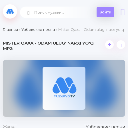
Войти
Главная
»
Узбекские песни
» Mister Qaxa - Odam ulug' narxi yo'q
MISTER QAXA - ODAM ULUG' NARXI YO'Q
+
MP3
Жанр:
Узбекские песни