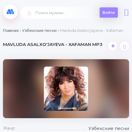
Войти
Главная
»
Узбекские песни
» Mavluda Asalxo'jayeva - Xafaman
MAVLUDA ASALXO'JAYEVA - XAFAMAN MP3
+
Жанр:
Узбекские песни