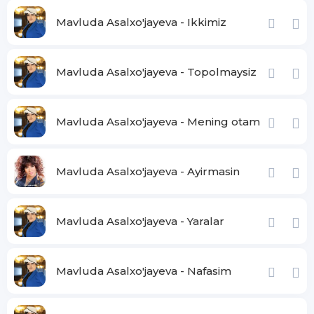
Mendan yashirib balki menga
Sovg'a berar
Mavluda Asalxo'jayeva - Ikkimiz
Jonim mani sen uchun ber
Gullar berar
Mavluda Asalxo'jayeva - Topolmaysiz
Yuragim og'ridi
Keragi bormidi
Mavluda Asalxo'jayeva - Mening otam
yana bergan azoblaring
Bevafoyim hayollaring
O'zgasiga zormidi
Mavluda Asalxo'jayeva - Ayirmasin
Mavluda Asalxo'jayeva - Yaralar
Mavluda Asalxo'jayeva - Nafasim