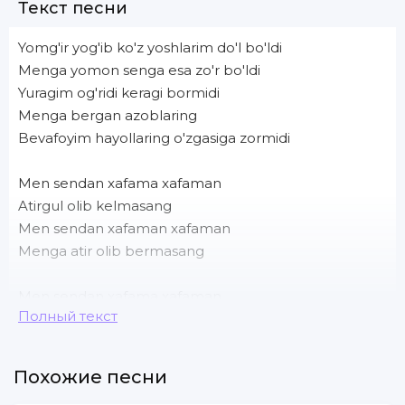
Текст песни
Yomg'ir yog'ib ko'z yoshlarim do'l bo'ldi
Menga yomon senga esa zo'r bo'ldi
Yuragim og'ridi keragi bormidi
Menga bergan azoblaring
Bevafoyim hayollaring o'zgasiga zormidi
Men sendan xafama xafaman
Atirgul olib kelmasang
Men sendan xafaman xafaman
Menga atir olib bermasang
Men sendan xafama xafaman
Полный текст
Atirgul olib kelmasang
Men sendan xafaman xafaman
Menga atir olib bermasang
Похожие песни