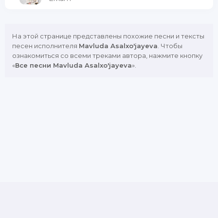
На этой странице представлены похожие песни и тексты
песен исполнителя
Mavluda Asalxo'jayeva
. Чтобы
ознакомиться со всеми треками автора, нажмите кнопку
«
Все песни Mavluda Asalxo'jayeva
».
DMCA
Copyright Policy
Обратная связь