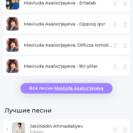
Mavluda Asalxo'jayeva - Ertalab
Mavluda Asalxo'jayeva - Oppoq qor
Mavluda Asalxo'jayeva, Dilfuza Ismoilova - Dugonalar
Mavluda Asalxo'jayeva - 80-yillar
Все песни
Mavluda Asalxo'jayeva
Лучшие песни
Jaloliddin Ahmadaliyev
1
Erkam