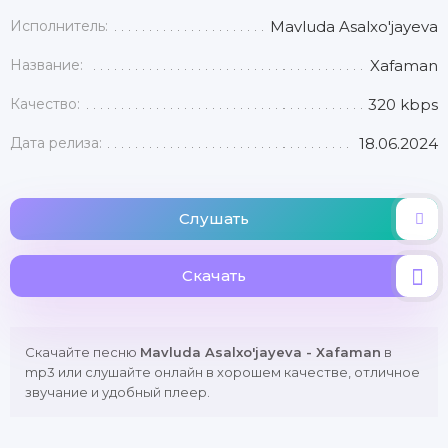
Исполнитель:
Mavluda Asalxo'jayeva
Название:
Xafaman
Качество:
320 kbps
Дата релиза:
18.06.2024
Слушать
Скачать
Скачайте песню
Mavluda Asalxo'jayeva - Xafaman
в
mp3 или слушайте онлайн в хорошем качестве, отличное
звучание и удобный плеер.