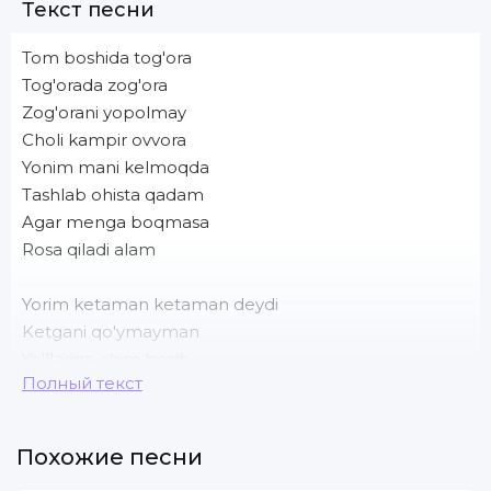
Текст песни
Tom boshida tog'ora
Tog'orada zog'ora
Zog'orani yopolmay
Choli kampir ovvora
Yonim mani kelmoqda
Tashlab ohista qadam
Agar menga boqmasa
Rosa qiladi alam
Yorim ketaman ketaman deydi
Ketgani qo'ymayman
Yo'llariga chim bosib
Полный текст
Ketgani qo'ymayman
Ketsang ketaver jonim
Yorni ko'ngli nozik
Похожие песни
Qanday to'g'ri yo'lni topay