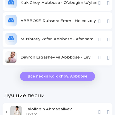
Kuk Choy, Abbbose - O'zbegim to'ylari
ABBBOSE, Ruhsora Emm - Не слышу
Mushtariy Zafar, Abbbose - Afsonaman
Davron Ergashev va Abbbose - Leyli
Все песни
Ko'k choy, Abbbose
Лучшие песни
Jaloliddin Ahmadaliyev
1
Erkam