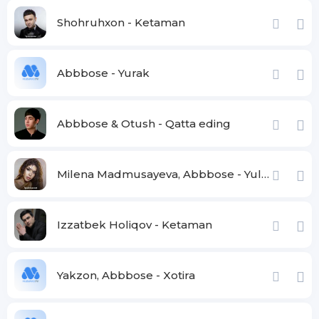
Sevgimni izhor aylab
Yorim qalbing shod etay
Shohruhxon - Ketaman
Abbbose - Yurak
Abbbose & Otush - Qatta eding
Milena Madmusayeva, Abbbose - Yulduz tunda
Izzatbek Holiqov - Ketaman
Yakzon, Abbbose - Xotira