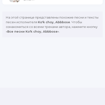
На этой странице представлены похожие песни и тексты
песен исполнителя
Ko'k choy, Abbbose
. Чтобы
ознакомиться со всеми треками автора, нажмите кнопку
«
Все песни Ko'k choy, Abbbose
».
DMCA
Copyright Policy
Обратная связь