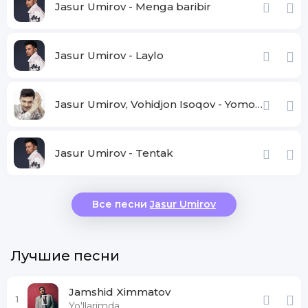
Jasur Umirov - Menga baribir
Jasur Umirov - Laylo
Jasur Umirov, Vohidjon Isoqov - Yomonlama
Jasur Umirov - Tentak
Все песни
Jasur Umirov
Лучшие песни
Jamshid Ximmatov
1
Yo'llarimda