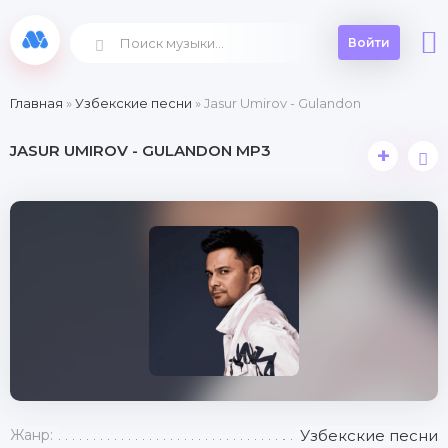
Войти
Главная
»
Узбекские песни
» Jasur Umirov - Gulandon
JASUR UMIROV - GULANDON MP3
+
Жанр:
Узбекские песни