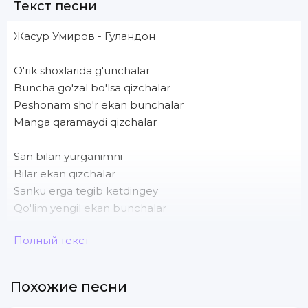
Текст песни
Жасур Умиров - Гуландон
O'rik shoxlarida g'unchalar
Buncha go'zal bo'lsa qizchalar
Peshonam sho'r ekan bunchalar
Manga qaramaydi qizchalar
San bilan yurganimni
Bilar ekan qizchalar
Sanku erga tegib ketdingey
Qo'lim yengil ekan bunchalar
Полный текст
Mani aldab erga tegdi gulandon
Hammasiga tochka qo'ydi gulandon
Boshqasini topvolib allaqachon
Похожие песни
Bitta bo'sa bermay ketdi gulandon