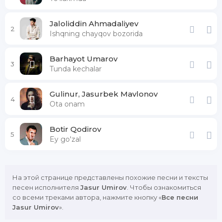
Jaloliddin Ahmadaliyev
2
Ishqning chayqov bozorida
Barhayot Umarov
3
Tunda kechalar
Gulinur, Jasurbek Mavlonov
4
Ota onam
Botir Qodirov
5
Ey go'zal
На этой странице представлены похожие песни и тексты
песен исполнителя
Jasur Umirov
. Чтобы ознакомиться
со всеми треками автора, нажмите кнопку «
Все песни
Jasur Umirov
».