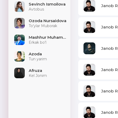
Sevinch Ismoilova
Janob R
Avtobus
Ozoda Nursaidova
To'ylar Muborak
Janob Ra
Mashhur Muhammad
Erkak bo'l
Janob R
Azoda
Tun yarim
Janob Ra
Afruza
Kel Jonim
Janob R
Janob R