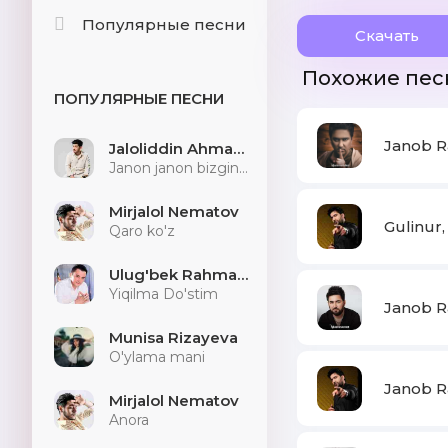
Популярные песни
Скачать
Похожие пес
ПОПУЛЯРНЫЕ ПЕСНИ
Janob R
Jaloliddin Ahmadaliyev
Janon janon bizginani sog'indilarmu
Mirjalol Nematov
Gulinur,
Qaro ko'z
Ulug'bek Rahmatullayev
Yiqilma Do'stim
Janob Ra
Munisa Rizayeva
O'ylama mani
Janob R
Mirjalol Nematov
Anora