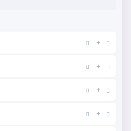
+
+
+
+