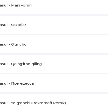
asul - Mani yorim
sul - Soxtalar
asul - G'uncho
sul - Qo'ng'iroq qiling
asul - Принцесса
asul - Yolg'onchi (Baxromoff Remix)