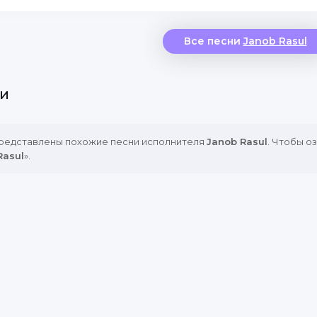
Все песни
Janob Rasul
и
представлены похожие песни исполнителя
Janob Rasul
. Чтобы о
Rasul
».