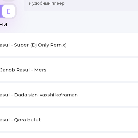
и удобный плеер.
ни
asul - Super (Dj Only Remix)
 Janob Rasul - Mers
sul - Dada sizni yaxshi ko'raman
asul - Qora bulut