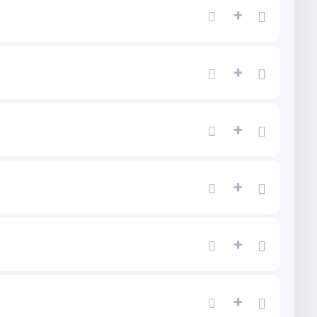
+
+
+
+
+
+