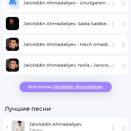
Jaloliddin Ahmadaliyev - Unutganim yo'q
Jaloliddin Ahmadaliyev, Saida Saidbekova - Bu dunyoda siz kam men ortiqcha
Jaloliddin Ahmadaliyev - Hech omadim kelmadi
Jaloliddin Ahmadaliyev, Noila - Janonim
Все песни
Jaloliddin Ahmadaliyev
Лучшие песни
Jaloliddin Ahmadaliyev
1
Erkam