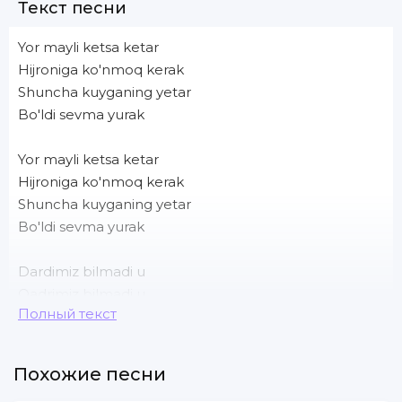
Текст песни
Yor mayli ketsa ketar
Hijroniga ko'nmoq kerak
Shuncha kuyganing yetar
Bo'ldi sevma yurak
Yor mayli ketsa ketar
Hijroniga ko'nmoq kerak
Shuncha kuyganing yetar
Bo'ldi sevma yurak
Dardimiz bilmadi u
Qadrimiz bilmadi u
Полный текст
Topganing bo'ldi qayg'u
Endi sevma yurak
Похожие песни