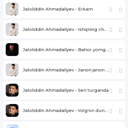
Jaloliddin Ahmadaliyev - Erkam
Jaloliddin Ahmadaliyev - Ishqning chayqov bozorida
Jaloliddin Ahmadaliyev - Bahor yomg'irlari
Jaloliddin Ahmadaliyev - Janon janon bizginani sog'indilarmu
Jaloliddin Ahmadaliyev - Sen turganda
Jaloliddin Ahmadaliyev - Yolg'on dunyo