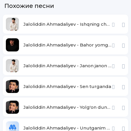
Похожие песни
Jaloliddin Ahmadaliyev - Ishqning chayqov bozorida
Jaloliddin Ahmadaliyev - Bahor yomg'irlari
Jaloliddin Ahmadaliyev - Janon janon bizginani sog'indilarmu
Jaloliddin Ahmadaliyev - Sen turganda
Jaloliddin Ahmadaliyev - Yolg'on dunyo
Jaloliddin Ahmadaliyev - Unutganim yo'q