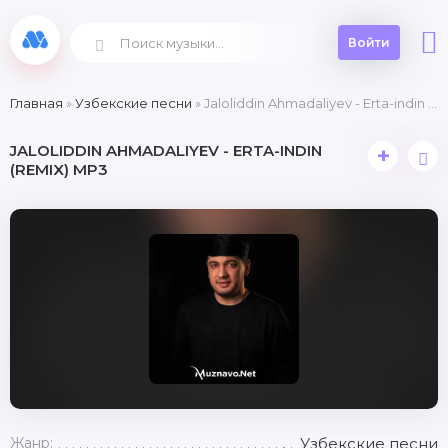
Войти
Главная
»
Узбекские песни
» Jaloliddin Ahmadaliyev - Erta-indin (Remix)
JALOLIDDIN AHMADALIYEV - ERTA-INDIN
+
(REMIX) MP3
Жанр:
Узбекские песни