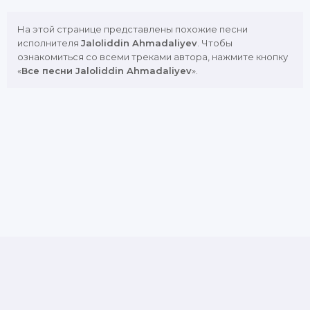
На этой странице представлены похожие песни
исполнителя
Jaloliddin Ahmadaliyev
. Чтобы
ознакомиться со всеми треками автора, нажмите кнопку
«
Все песни Jaloliddin Ahmadaliyev
».
DMCA
Copyright Policy
Обратная связь
Почта для жалоб и предложений: admin@muznavo.tv
Все права защищены