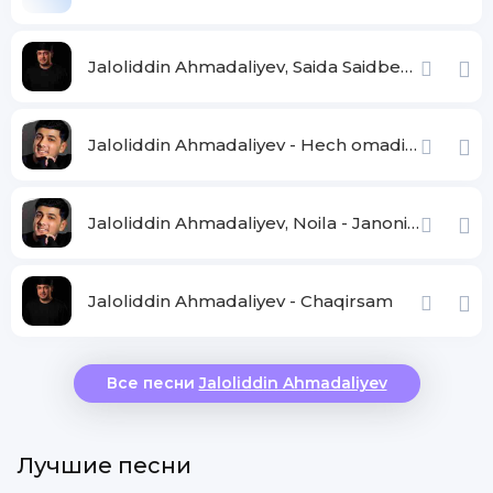
Jaloliddin Ahmadaliyev, Saida Saidbekova - Bu dunyoda siz kam men ortiqcha
Jaloliddin Ahmadaliyev - Hech omadim kelmadi
Jaloliddin Ahmadaliyev, Noila - Janonim
Jaloliddin Ahmadaliyev - Chaqirsam
Все песни
Jaloliddin Ahmadaliyev
Лучшие песни