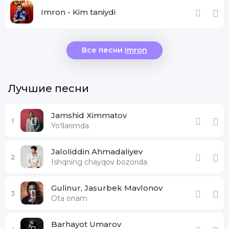
Imron - Kim taniydi
Все песни
Imron
Лучшие песни
Jamshid Ximmatov
1
Yo'llarimda
Jaloliddin Ahmadaliyev
2
Ishqning chayqov bozorida
Gulinur, Jasurbek Mavlonov
3
Ota onam
Barhayot Umarov