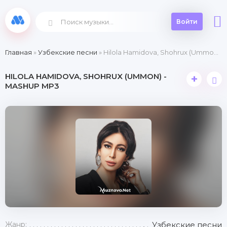
Войти
Главная
»
Узбекские песни
» Hilola Hamidova, Shohrux (Ummon) - MashUp
HILOLA HAMIDOVA, SHOHRUX (UMMON) -
+
MASHUP MP3
Жанр:
Узбекские песни