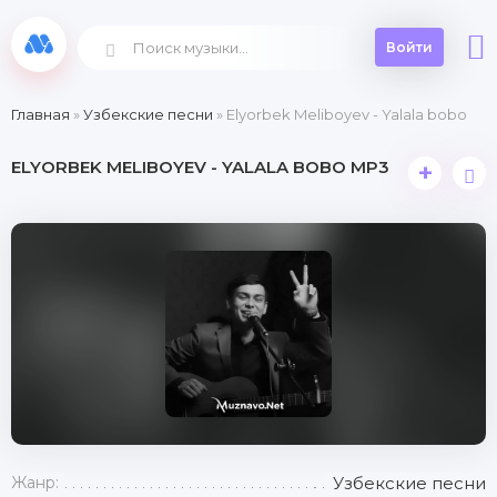
Войти
Главная
»
Узбекские песни
» Elyorbek Meliboyev - Yalala bobo
ELYORBEK MELIBOYEV - YALALA BOBO MP3
+
Жанр:
Узбекские песни