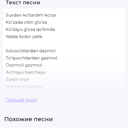
Текст песни
Suvdan ko'tardim ko'za
Ko'zada oltin g'o'za
Ko'zayu g'oza qo'limda
Yalala bobo yalla
Sotuvchilardan dazmol
To'quvchilardan gazmol
Dazmoli gazmoli
Archayu barchayu
Zanjiri anjiri
Shinniyu chinniyu
Ko'zayu g'oza qo'limda
Полный текст
Yalala bobo yalla
Cho'ponlardan ayron
Похожие песни
Gulzorlaridan rayhon