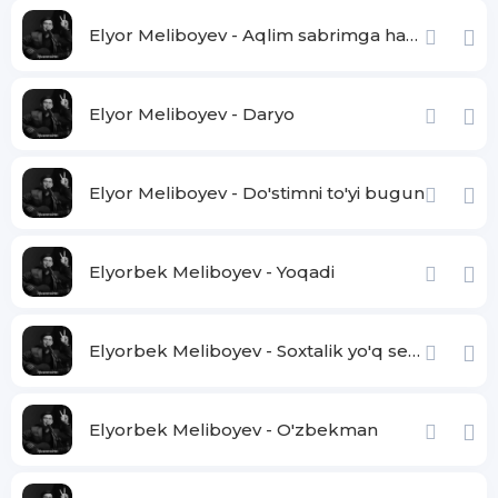
Ayronu rayhonu
Dazmoli gazmolu
Elyor Meliboyev - Aqlim sabrimga hayron
Archayu barchayu
Zanjiri anjiri
Elyor Meliboyev - Daryo
Shinniyu chinniyu
Ko'zayu g'oza qo'limda
Yalala bobo yalla
Elyor Meliboyev - Do'stimni to'yi bugun
Elyorbek Meliboyev - Yoqadi
Elyorbek Meliboyev - Soxtalik yo'q senda aslo
Elyorbek Meliboyev - O'zbekman