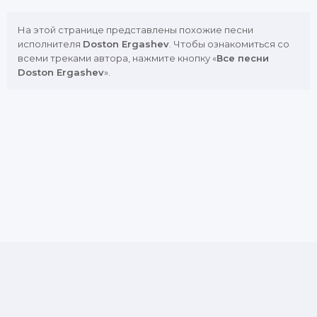
На этой странице представлены похожие песни
исполнителя
Doston Ergashev
. Чтобы ознакомиться со
всеми треками автора, нажмите кнопку «
Все песни
Doston Ergashev
».
DMCA
Copyright Policy
Обратная связь
Почта для жалоб и предложений: admin@muznavo.tv
Все права защищены