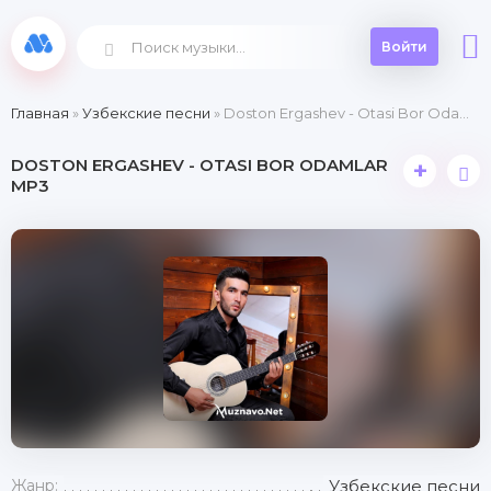
Войти
Главная
»
Узбекские песни
» Doston Ergashev - Otasi Bor Odamlar
DOSTON ERGASHEV - OTASI BOR ODAMLAR
+
MP3
Жанр:
Узбекские песни