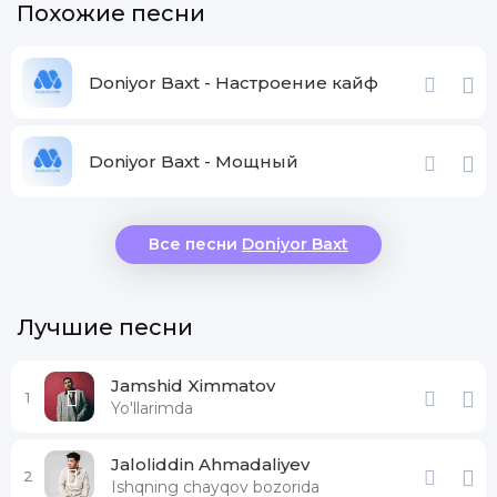
Похожие песни
Doniyor Baxt - Настроение кайф
Doniyor Baxt - Мощный
Все песни
Doniyor Baxt
Лучшие песни
Jamshid Ximmatov
1
Yo'llarimda
Jaloliddin Ahmadaliyev
2
Ishqning chayqov bozorida