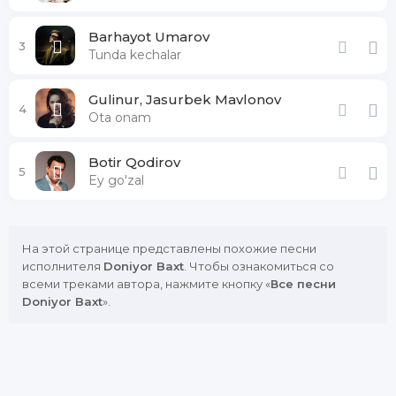
Barhayot Umarov
3
Tunda kechalar
Gulinur, Jasurbek Mavlonov
4
Ota onam
Botir Qodirov
5
Ey go'zal
На этой странице представлены похожие песни
исполнителя
Doniyor Baxt
. Чтобы ознакомиться со
всеми треками автора, нажмите кнопку «
Все песни
Doniyor Baxt
».