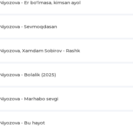
Niyozova - Er bo'lmasa, kimsan ayol
 Niyozova - Sevmoqdasan
 Niyozova, Xamdam Sobirov - Rashk
Niyozova - Bolalik (2025)
 Niyozova - Marhabo sevgi
Niyozova - Bu hayot