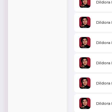
Dildora 
Dildora
Dildora
Dildora 
Dildora
Dildora 