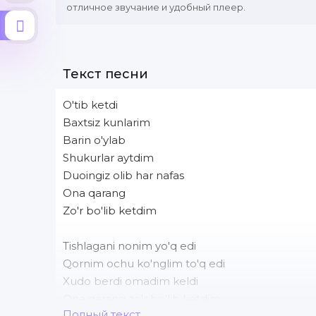
отличное звучание и удобный плеер.
Текст песни
O'tib ketdi
Baxtsiz kunlarim
Barin o'ylab
Shukurlar aytdim
Duoingiz olib har nafas
Ona qarang
Zo'r bo'lib ketdim
Tishlagani nonim yo'q edi
Qornim ochu ko'nglim to'q edi
Xudo berdi omadim keldi
Ona qarang zo'r bo'lib ketdim
Полный текст