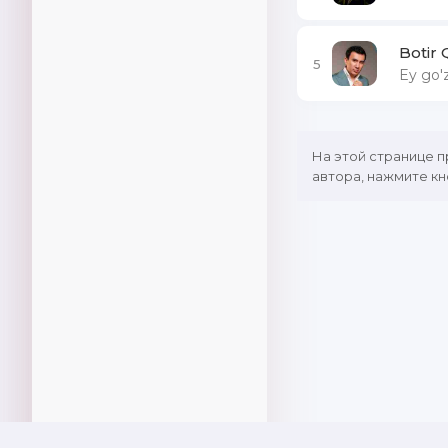
Botir 
5
Ey go'z
На этой странице 
автора, нажмите кн