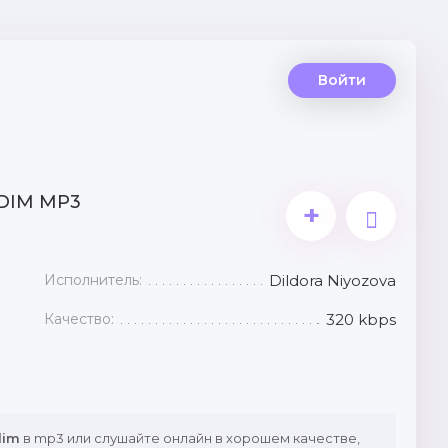
Войти
TDIM MP3
+
Исполнитель:
Dildora Niyozova
Качество:
320 kbps
dim
в mp3 или слушайте онлайн в хорошем качестве,