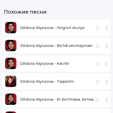
Mening onam bor, Xoji onam bor
Похожие песни
Xoji onam bor mening onam
Ko'ngli toza bag'ri bahor yoz onam
Xoji onam mening onam
Dildora Niyozova - Yolg'on dunyo
Bor davlatim boshimdagi toj onam
Dildora Niyozova - Bo'ldi sevmayman
Uyimni fayz barakaga to'ldirar
Borligi bor armonlarim
U bilan har bayramu to'y zo'r bo'lar
Dildora Niyozova - Kechir
Xoji onam mening onam
Dildora Niyozova - Taqsirim
Dildora Niyozova - Er bo'lmasa, kimsan ayol