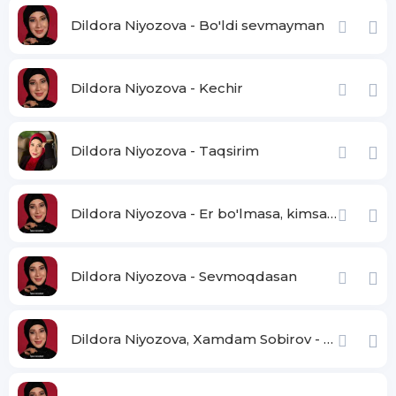
Dildora Niyozova - Bo'ldi sevmayman
Dildora Niyozova - Kechir
Dildora Niyozova - Taqsirim
Dildora Niyozova - Er bo'lmasa, kimsan ayol
Dildora Niyozova - Sevmoqdasan
Dildora Niyozova, Xamdam Sobirov - Rashk