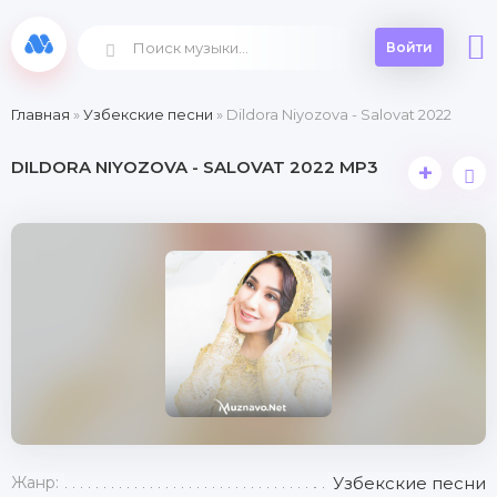
Войти
Главная
»
Узбекские песни
» Dildora Niyozova - Salovat 2022
DILDORA NIYOZOVA - SALOVAT 2022 MP3
+
Жанр:
Узбекские песни