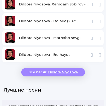
Dildora Niyozova, Xamdam Sobirov - Rashk
Dildora Niyozova - Bolalik (2025)
Dildora Niyozova - Marhabo sevgi
Dildora Niyozova - Bu hayot
Все песни
Dildora Niyozova
Лучшие песни
На этой странице представлены похожие песни и тексты