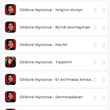
Dildora Niyozova - Yolg'on dunyo
Dildora Niyozova - Bo'ldi sevmayman
Dildora Niyozova - Kechir
Dildora Niyozova - Taqsirim
Dildora Niyozova - Er bo'lmasa, kimsan ayol
Dildora Niyozova - Sevmoqdasan