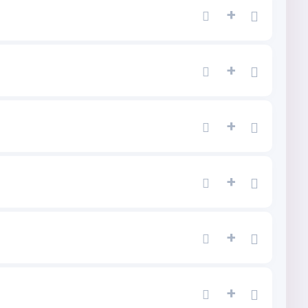
+
+
+
+
+
+