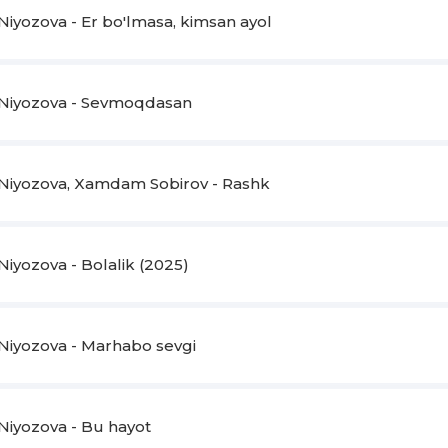
Niyozova - Er bo'lmasa, kimsan ayol
 Niyozova - Sevmoqdasan
 Niyozova, Xamdam Sobirov - Rashk
Niyozova - Bolalik (2025)
 Niyozova - Marhabo sevgi
Niyozova - Bu hayot