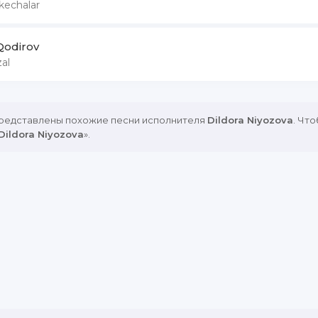
kechalar
Qodirov
al
представлены похожие песни исполнителя
Dildora Niyozova
. Чт
Dildora Niyozova
».