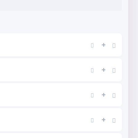
+
+
+
+