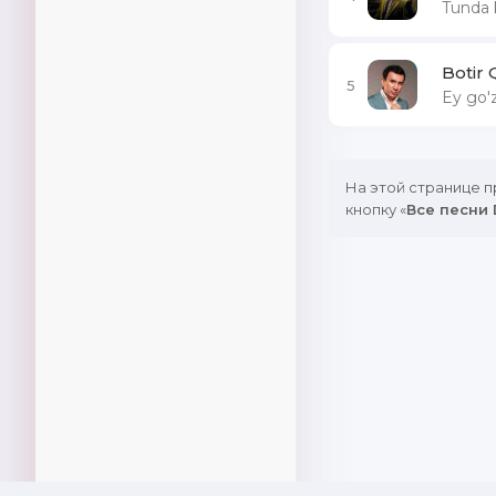
Tunda 
Botir 
5
Ey go'z
На этой странице 
кнопку «
Все песни 