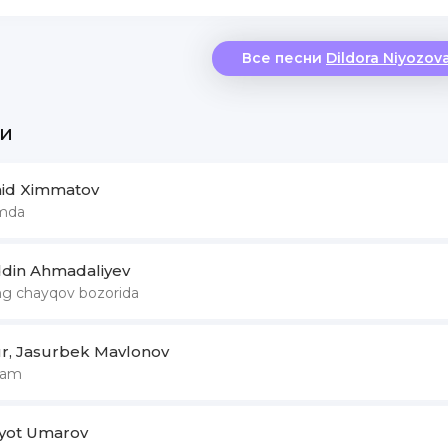
Все песни
Dildora Niyozov
и
id Ximmatov
imda
ddin Ahmadaliyev
ng chayqov bozorida
ur, Jasurbek Mavlonov
nam
yot Umarov