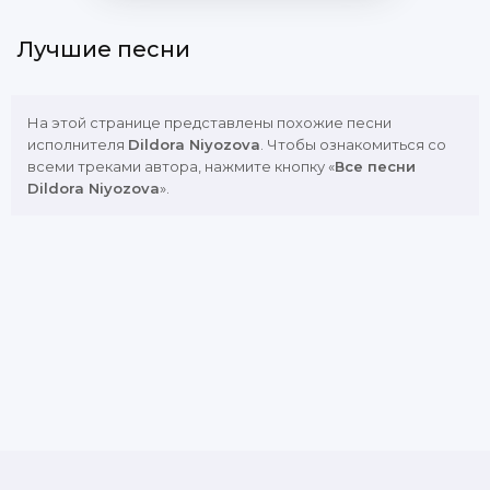
Лучшие песни
На этой странице представлены похожие песни
исполнителя
Dildora Niyozova
. Чтобы ознакомиться со
всеми треками автора, нажмите кнопку «
Все песни
Dildora Niyozova
».
DMCA
Copyright Policy
Обратная связь