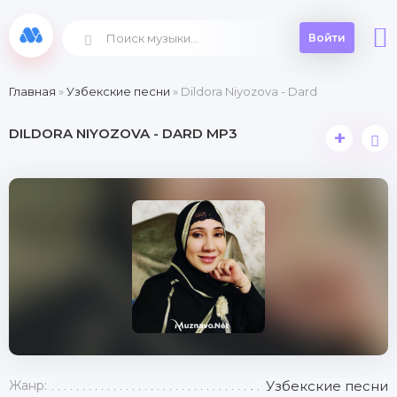
Войти
Главная
»
Узбекские песни
» Dildora Niyozova - Dard
DILDORA NIYOZOVA - DARD MP3
+
Жанр:
Узбекские песни