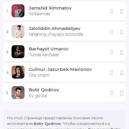
Jamshid Ximmatov
1
Yo'llarimda
Jaloliddin Ahmadaliyev
2
Ishqning chayqov bozorida
Barhayot Umarov
3
Tunda kechalar
Gulinur, Jasurbek Mavlonov
4
Ota onam
Botir Qodirov
5
Ey go'zal
На этой странице представлены похожие песни
исполнителя
Botir Qodirov
. Чтобы ознакомиться со