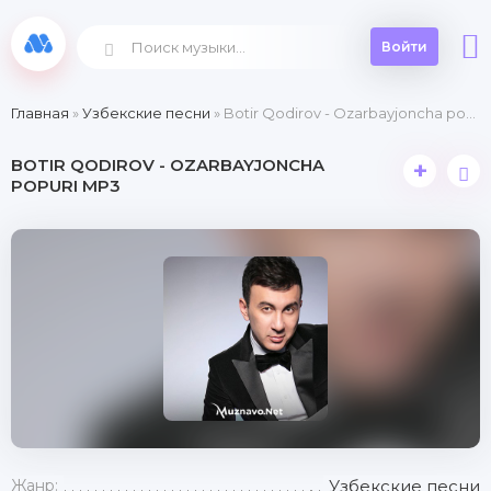
Войти
Главная
»
Узбекские песни
» Botir Qodirov - Ozarbayjoncha popuri
BOTIR QODIROV - OZARBAYJONCHA
+
POPURI MP3
Жанр:
Узбекские песни