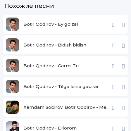
Похожие песни
Botir Qodirov - Ey go'zal
Botir Qodirov - Bidish bidish
Botir Qodirov - Garmi Tu
Botir Qodirov - Tilga kirsa gapirar
Xamdam Sobirov, Botir Qodirov - Menga qara lola
Botir Qodirov - Dilorom