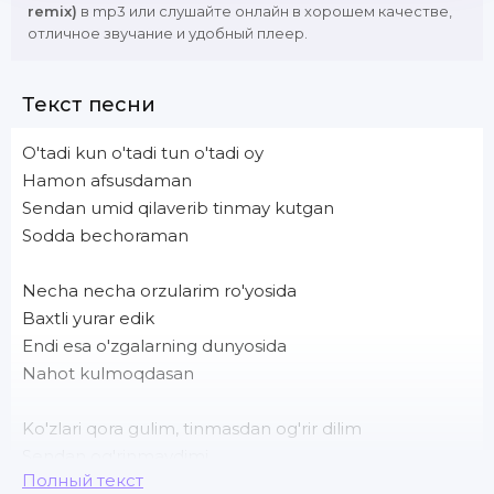
remix)
в mp3 или слушайте онлайн в хорошем качестве,
отличное звучание и удобный плеер.
Текст песни
O'tadi kun o'tadi tun o'tadi oy
Hamon afsusdaman
Sendan umid qilaverib tinmay kutgan
Sodda bechoraman
Necha necha orzularim ro'yosida
Baxtli yurar edik
Endi esa o'zgalarning dunyosida
Nahot kulmoqdasan
Ko'zlari qora gulim, tinmasdan og'rir dilim
Sendan og'rinmaydimi
Полный текст
O'zga qo'lin tutganda, erkalatib quchganda