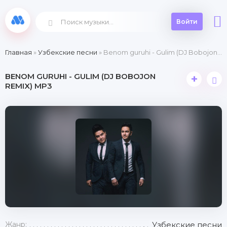
Войти
Главная
»
Узбекские песни
» Benom guruhi - Gulim (DJ Bobojon remix)
BENOM GURUHI - GULIM (DJ BOBOJON
+
REMIX) MP3
Жанр:
Узбекские песни