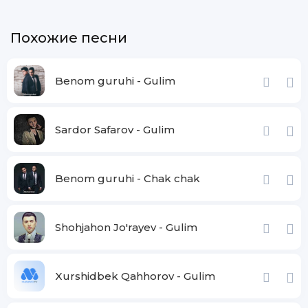
Meni eslatmaydimi
Похожие песни
Men sevgan qora ko'zlar
Bunchalar yolg'on so'zlar
Joninga tegmaydimi
Benom guruhi - Gulim
Taqdir so'zin aytganda
Sardor Safarov - Gulim
Afsuslanib qolganda
ko'zing yoshlanmaydimi
Benom guruhi - Chak chak
O'tadi kun, o'tadi kuz, o'tadi yil
Hamon kutmoqdaman
Sensiz hayotga afsus ko'nmadi dil
Shohjahon Jo'rayev - Gulim
Sog'inmoqdaman
Shirin shirin tabassuming go'zal edi
Xurshidbek Qahhorov - Gulim
Hech kimga o'xshamas eding
Qara bugun xotiralar qafasida