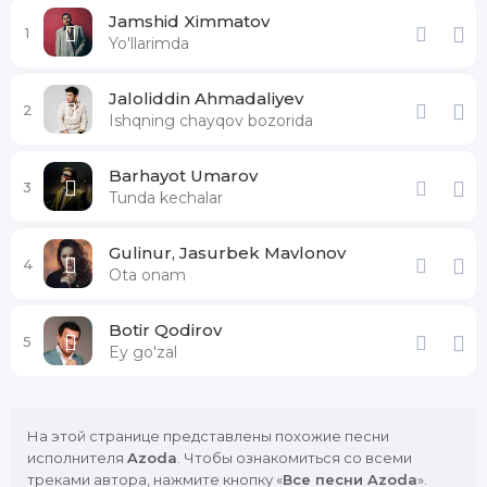
Jamshid Ximmatov
1
Yo'llarimda
Jaloliddin Ahmadaliyev
2
Ishqning chayqov bozorida
Barhayot Umarov
3
Tunda kechalar
Gulinur, Jasurbek Mavlonov
4
Ota onam
Botir Qodirov
5
Ey go'zal
На этой странице представлены похожие песни
исполнителя
Azoda
. Чтобы ознакомиться со всеми
треками автора, нажмите кнопку «
Все песни Azoda
».