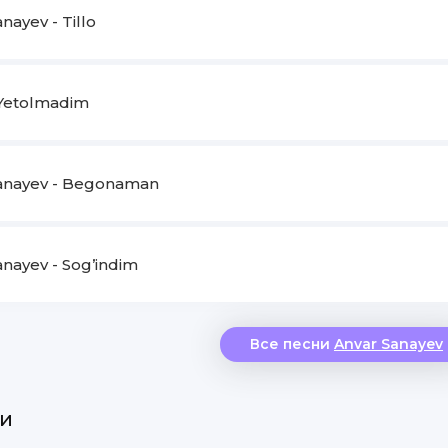
nayev - Tillo
 Yetolmadim
anayev - Begonaman
anayev - Sog’indim
Все песни
Anvar Sanayev
и