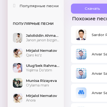
Популярные песни
Скачать
Похожие пес
ПОПУЛЯРНЫЕ ПЕСНИ
Sardor 
Jaloliddin Ahmadaliyev
Janon janon bizginani sog'indilarmu
Mirjalol Nematov
Anvar S
Qaro ko'z
Ulug'bek Rahmatullayev
Yiqilma Do'stim
Anvar S
Munisa Rizayeva
O'ylama mani
Anvar S
Mirjalol Nematov
Anora