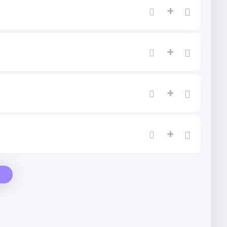
+
+
+
+