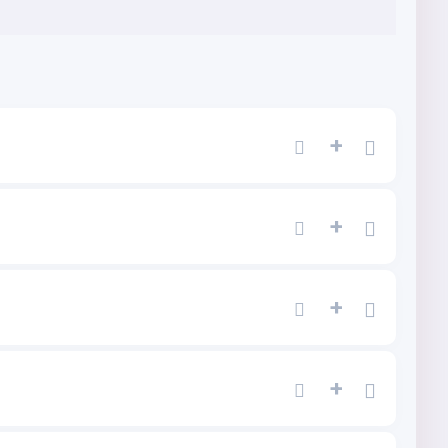
+
+
+
+