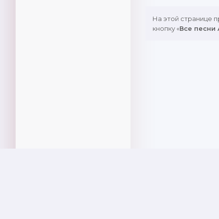
На этой странице 
кнопку «
Все песни 
DMCA
Copyright Policy
Обратная 