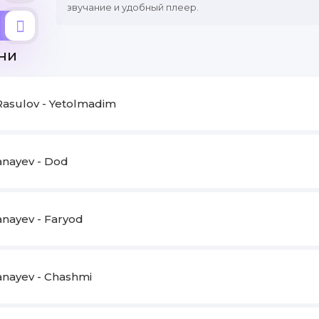
звучание и удобный плеер.
ни
Rasulov - Yetolmadim
anayev - Dod
anayev - Faryod
anayev - Chashmi