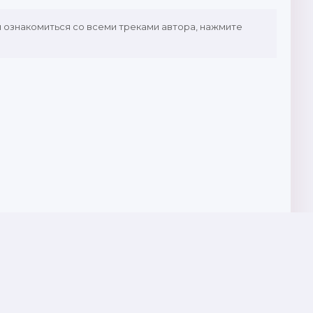
ы ознакомиться со всеми треками автора, нажмите
Почта для жалоб и предложений: admin@muznavo.tv
Все права защищены