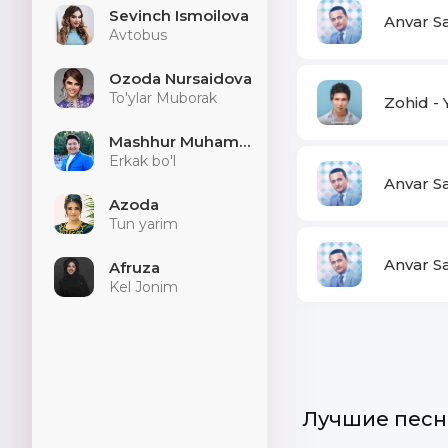
Sevinch Ismoilova
Anvar Sa
Avtobus
Ozoda Nursaidova
To'ylar Muborak
Zohid -
Mashhur Muhammad
Erkak bo'l
Anvar S
Azoda
Tun yarim
Anvar S
Afruza
Kel Jonim
Лучшие песн