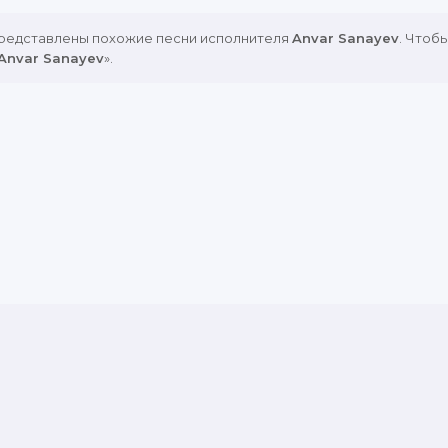
представлены похожие песни исполнителя
Anvar Sanayev
. Чтоб
Anvar Sanayev
».
связь